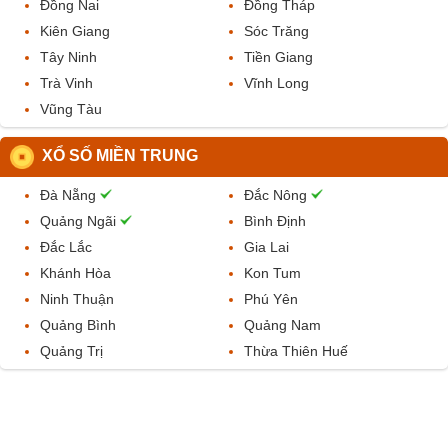
Đồng Nai
Đồng Tháp
Kiên Giang
Sóc Trăng
Tây Ninh
Tiền Giang
Trà Vinh
Vĩnh Long
Vũng Tàu
XỔ SỐ MIỀN TRUNG
Đà Nẵng
Đắc Nông
Quảng Ngãi
Bình Định
Đắc Lắc
Gia Lai
Khánh Hòa
Kon Tum
Ninh Thuận
Phú Yên
Quảng Bình
Quảng Nam
Quảng Trị
Thừa Thiên Huế