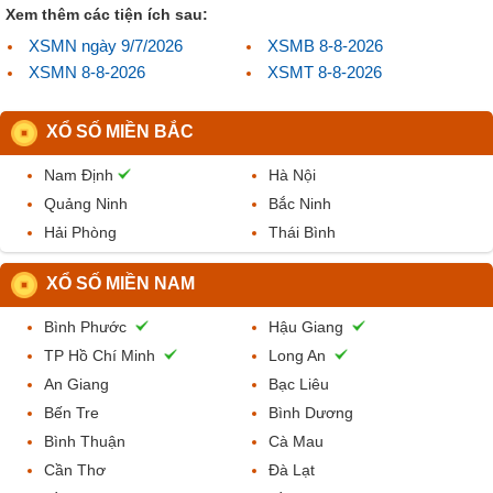
Xem thêm các tiện ích sau:
XSMN ngày 9/7/2026
XSMB 8-8-2026
XSMN 8-8-2026
XSMT 8-8-2026
XỔ SỐ MIỀN BẮC
Nam Định
Hà Nội
Quảng Ninh
Bắc Ninh
Hải Phòng
Thái Bình
XỔ SỐ MIỀN NAM
Bình Phước
Hậu Giang
TP Hồ Chí Minh
Long An
An Giang
Bạc Liêu
Bến Tre
Bình Dương
Bình Thuận
Cà Mau
Cần Thơ
Đà Lạt