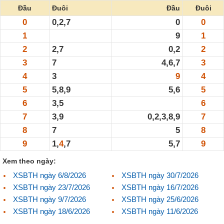
Đầu
Đuôi
Đầu
Đuôi
0
0,2,7
0
0
1
9
1
2
2,7
0,2
2
3
7
4,6,7
3
4
3
9
4
5
5,8,9
5,6
5
6
3,5
6
7
3,9
0,2,3,8,9
7
8
7
5
8
9
1,
4
,7
5,7
9
Xem theo ngày:
XSBTH ngày 6/8/2026
XSBTH ngày 30/7/2026
XSBTH ngày 23/7/2026
XSBTH ngày 16/7/2026
XSBTH ngày 9/7/2026
XSBTH ngày 25/6/2026
XSBTH ngày 18/6/2026
XSBTH ngày 11/6/2026