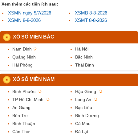
Xem thêm các tiện ích sau:
XSMN ngày 9/7/2026
XSMB 8-8-2026
XSMN 8-8-2026
XSMT 8-8-2026
XỔ SỐ MIỀN BẮC
Nam Định
Hà Nội
Quảng Ninh
Bắc Ninh
Hải Phòng
Thái Bình
XỔ SỐ MIỀN NAM
Bình Phước
Hậu Giang
TP Hồ Chí Minh
Long An
An Giang
Bạc Liêu
Bến Tre
Bình Dương
Bình Thuận
Cà Mau
Cần Thơ
Đà Lạt