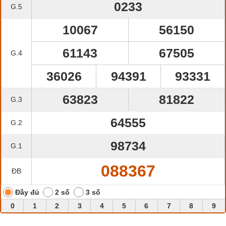
0233
G.5
10067
56150
61143
67505
G.4
36026
94391
93331
63823
81822
G.3
64555
G.2
98734
G.1
088367
ĐB
0
1
2
3
4
5
6
7
8
9