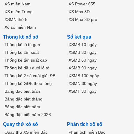
XS miền Nam
XS Power 655
XS miền Trung
XS Max 3D
XSMN thứ 5
XS Max 3D pro
Xổ số miền Nam
Thống kê xổ số
Sổ kết quả
Thống kê lô tô gan
XSMB 10 ngày
Thống kê tần suất
XSMB 30 ngày
Thống kê tần suất cặp
XSMB 60 ngày
Thống kê đầu đuôi lô tô
XSMB 90 ngày
Thống kê 2 số cuối giải ĐB
XSMB 100 ngày
Thống kê GĐB theo tổng
XSMN 30 ngày
Bảng đặc biệt tuần
XSMT 30 ngày
Bảng đặc biệt tháng
Bảng đặc biệt năm
Bảng đặc biệt năm 2026
Quay thử xổ số
Phân tích xổ số
Quay thử XS miền Bắc
Phân tích miền Bắc