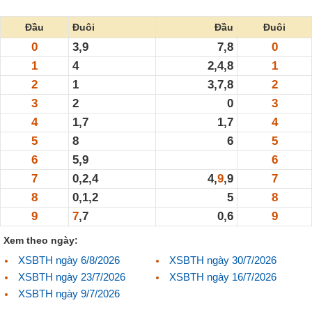
Đầu
Đuôi
Đầu
Đuôi
0
3,9
7,8
0
1
4
2,4,8
1
2
1
3,7,8
2
3
2
0
3
4
1,7
1,7
4
5
8
6
5
6
5,9
6
7
0,2,4
4,
9
,9
7
8
0,1,2
5
8
9
7
,7
0,6
9
Xem theo ngày:
XSBTH ngày 6/8/2026
XSBTH ngày 30/7/2026
XSBTH ngày 23/7/2026
XSBTH ngày 16/7/2026
XSBTH ngày 9/7/2026