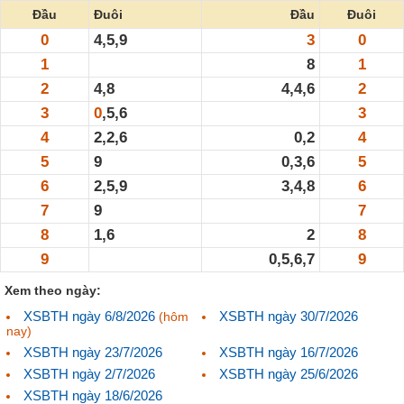
Đầu
Đuôi
Đầu
Đuôi
0
4,5,9
3
0
1
8
1
2
4,8
4,4,6
2
3
0
,5,6
3
4
2,2,6
0,2
4
5
9
0,3,6
5
6
2,5,9
3,4,8
6
7
9
7
8
1,6
2
8
9
0,5,6,7
9
Xem theo ngày:
XSBTH ngày 6/8/2026
XSBTH ngày 30/7/2026
(hôm
nay)
XSBTH ngày 23/7/2026
XSBTH ngày 16/7/2026
XSBTH ngày 2/7/2026
XSBTH ngày 25/6/2026
XSBTH ngày 18/6/2026