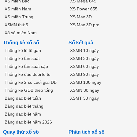
XS miền Bắc
XS Mega 645
XS miền Nam
XS Power 655
XS miền Trung
XS Max 3D
XSMN thứ 5
XS Max 3D pro
Xổ số miền Nam
Thống kê xổ số
Sổ kết quả
Thống kê lô tô gan
XSMB 10 ngày
Thống kê tần suất
XSMB 30 ngày
Thống kê tần suất cặp
XSMB 60 ngày
Thống kê đầu đuôi lô tô
XSMB 90 ngày
Thống kê 2 số cuối giải ĐB
XSMB 100 ngày
Thống kê GĐB theo tổng
XSMN 30 ngày
Bảng đặc biệt tuần
XSMT 30 ngày
Bảng đặc biệt tháng
Bảng đặc biệt năm
Bảng đặc biệt năm 2026
Quay thử xổ số
Phân tích xổ số