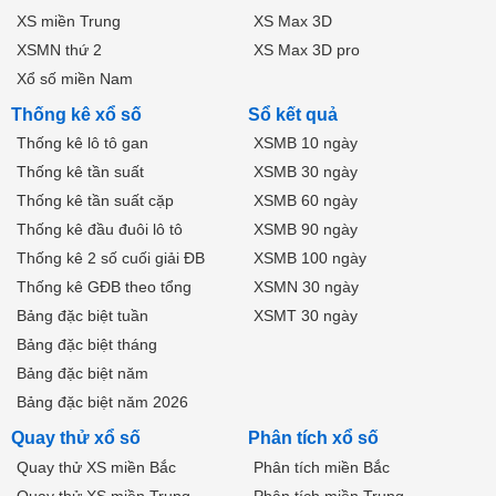
XS miền Trung
XS Max 3D
XSMN thứ 2
XS Max 3D pro
Xổ số miền Nam
Thống kê xổ số
Sổ kết quả
Thống kê lô tô gan
XSMB 10 ngày
Thống kê tần suất
XSMB 30 ngày
Thống kê tần suất cặp
XSMB 60 ngày
Thống kê đầu đuôi lô tô
XSMB 90 ngày
Thống kê 2 số cuối giải ĐB
XSMB 100 ngày
Thống kê GĐB theo tổng
XSMN 30 ngày
Bảng đặc biệt tuần
XSMT 30 ngày
Bảng đặc biệt tháng
Bảng đặc biệt năm
Bảng đặc biệt năm 2026
Quay thử xổ số
Phân tích xổ số
Quay thử XS miền Bắc
Phân tích miền Bắc
Quay thử XS miền Trung
Phân tích miền Trung