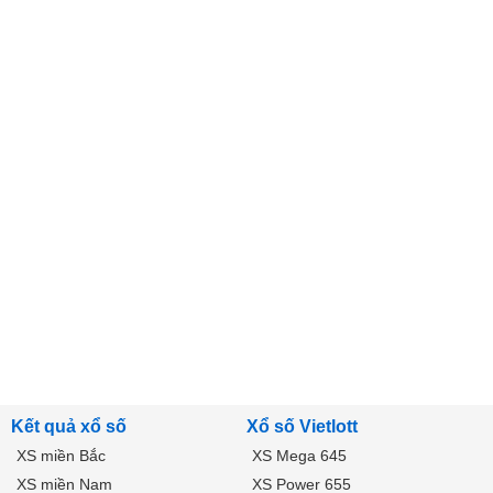
Kết quả xổ số
Xổ số Vietlott
XS miền Bắc
XS Mega 645
XS miền Nam
XS Power 655