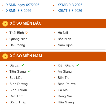
XSMN ngày 6/7/2026
XSMB 9-8-2026
XSMN 9-8-2026
XSMT 9-8-2026
XỔ SỐ MIỀN BẮC
Thái Bình
Hà Nội
Quảng Ninh
Bắc Ninh
Hải Phòng
Nam Định
XỔ SỐ MIỀN NAM
Đà Lạt
Kiên Giang
Tiền Giang
An Giang
Bạc Liêu
Bến Tre
Bình Dương
Bình Phước
Bình Thuận
Cà Mau
Cần Thơ
Đồng Nai
Đồng Tháp
Hậu Giang