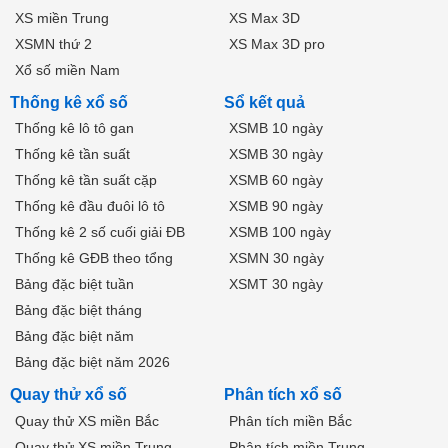
XS miền Trung
XS Max 3D
XSMN thứ 2
XS Max 3D pro
Xổ số miền Nam
Thống kê xổ số
Sổ kết quả
Thống kê lô tô gan
XSMB 10 ngày
Thống kê tần suất
XSMB 30 ngày
Thống kê tần suất cặp
XSMB 60 ngày
Thống kê đầu đuôi lô tô
XSMB 90 ngày
Thống kê 2 số cuối giải ĐB
XSMB 100 ngày
Thống kê GĐB theo tổng
XSMN 30 ngày
Bảng đặc biệt tuần
XSMT 30 ngày
Bảng đặc biệt tháng
Bảng đặc biệt năm
Bảng đặc biệt năm 2026
Quay thử xổ số
Phân tích xổ số
Quay thử XS miền Bắc
Phân tích miền Bắc
Quay thử XS miền Trung
Phân tích miền Trung