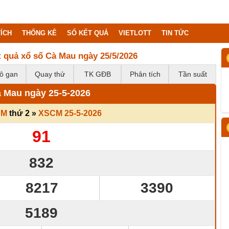
ÍCH
THỐNG KÊ
SỔ KẾT QUẢ
VIETLOTT
TIN TỨC
t quả xổ số Cà Mau ngày 25/5/2026
tô gan
Quay thử
TK GĐB
Phân tích
Tần suất
 Mau ngày 25-5-2026
CM
thứ 2 »
XSCM 25-5-2026
91
832
8217
3390
5189