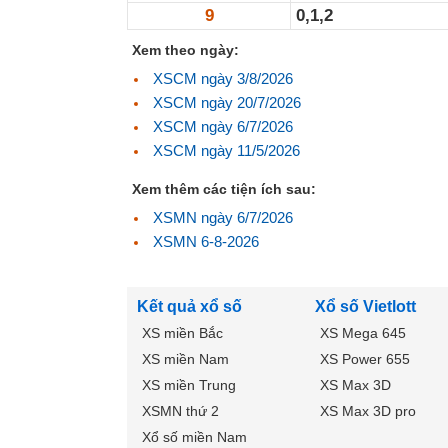
9
0,1,2
Xem theo ngày:
XSCM ngày 3/8/2026
XSCM ngày 20/7/2026
XSCM ngày 6/7/2026
XSCM ngày 11/5/2026
Xem thêm các tiện ích sau:
XSMN ngày 6/7/2026
XSMN 6-8-2026
Kết quả xổ số
Xổ số Vietlott
XS miền Bắc
XS Mega 645
XS miền Nam
XS Power 655
XS miền Trung
XS Max 3D
XSMN thứ 2
XS Max 3D pro
Xổ số miền Nam