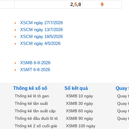
2,
5
,8
9
XSCM ngày 27/7/2026
XSCM ngày 13/7/2026
XSCM ngày 18/5/2026
XSCM ngày 4/5/2026
XSMB 6-8-2026
XSMT 6-8-2026
Thống kê xổ số
Sổ kết quả
Quay 
Thống kê lô tô gan
XSMB 10 ngày
Quay 
Thống kê tần suất
XSMB 30 ngày
Quay 
Thống kê tần suất cặp
XSMB 60 ngày
Quay 
Thống kê đầu đuôi lô tô
XSMB 90 ngày
Quay t
Thống kê 2 số cuối giải
XSMB 100 ngày