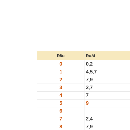
Đầu
Đuôi
0
0,2
1
4,5,7
2
7,9
3
2,7
4
7
5
9
6
7
2,4
8
7,9