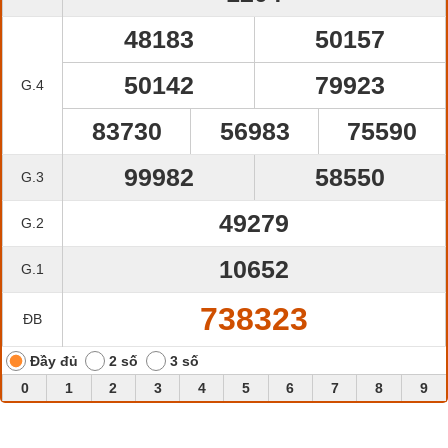
48183
50157
50142
79923
G.4
83730
56983
75590
99982
58550
G.3
49279
G.2
10652
G.1
738323
ĐB
0
1
2
3
4
5
6
7
8
9