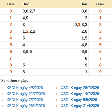
Đầu
Đuôi
Đầu
Đuôi
0
0,0,2,7
0,0
0
1
4,9
3
1
2
3
0,
3
,3,3
2
3
1,
2
,2,2
2,6
3
4
5
1,5
4
5
4
4,8
5
6
3,6,6
6,6
6
7
0
7
8
5
9
8
9
8
1
9
Xem theo ngày:
XSDLK ngày 4/8/2026
XSDLK ngày 28/7/2026
XSDLK ngày 21/7/2026
XSDLK ngày 14/7/2026
XSDLK ngày 7/7/2026
XSDLK ngày 5/5/2026
XSDLK ngày 28/4/2026
XSDLK ngày 21/4/2026