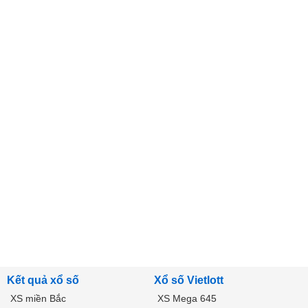
Kết quả xổ số
Xổ số Vietlott
XS miền Bắc
XS Mega 645