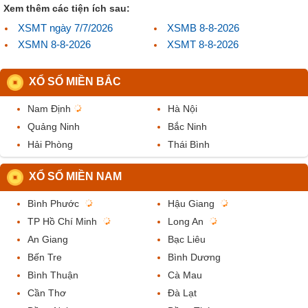
Xem thêm các tiện ích sau:
XSMT ngày 7/7/2026
XSMB 8-8-2026
XSMN 8-8-2026
XSMT 8-8-2026
XỔ SỐ MIỀN BẮC
Nam Định
Hà Nội
Quảng Ninh
Bắc Ninh
Hải Phòng
Thái Bình
XỔ SỐ MIỀN NAM
Bình Phước
Hậu Giang
TP Hồ Chí Minh
Long An
An Giang
Bạc Liêu
Bến Tre
Bình Dương
Bình Thuận
Cà Mau
Cần Thơ
Đà Lạt