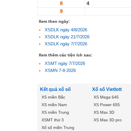
8
4
9
Xem theo ngày:
XSDLK ngày 4/8/2026
XSDLK ngày 21/7/2026
XSDLK ngày 7/7/2026
Xem thêm các tiện ích sau:
XSMT ngày 7/7/2026
XSMN 7-8-2026
Kết quả xổ số
Xổ số Vietlott
XS miền Bắc
XS Mega 645
XS miền Nam
XS Power 655
XS miền Trung
XS Max 3D
XSMT thứ 3
XS Max 3D pro
Xổ số miền Trung