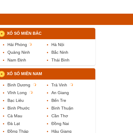
XỔ SỐ MIỀN BẮC
Hải Phòng
Hà Nội
Quảng Ninh
Bắc Ninh
Nam Định
Thái Bình
XỔ SỐ MIỀN NAM
Bình Dương
Trà Vinh
Vĩnh Long
An Giang
Bạc Liêu
Bến Tre
Bình Phước
Bình Thuận
Cà Mau
Cần Thơ
Đà Lạt
Đồng Nai
Đồng Tháp
Hậu Giang