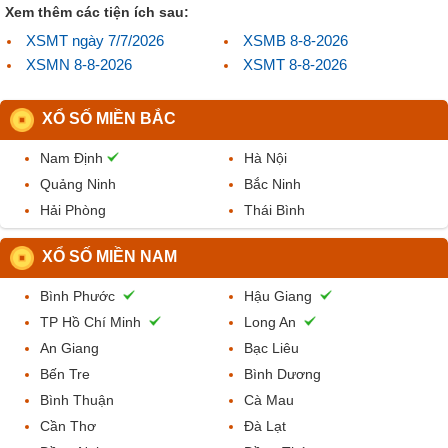
Xem thêm các tiện ích sau:
XSMT ngày 7/7/2026
XSMB 8-8-2026
XSMN 8-8-2026
XSMT 8-8-2026
XỔ SỐ MIỀN BẮC
Nam Định
Hà Nội
Quảng Ninh
Bắc Ninh
Hải Phòng
Thái Bình
XỔ SỐ MIỀN NAM
Bình Phước
Hậu Giang
TP Hồ Chí Minh
Long An
An Giang
Bạc Liêu
Bến Tre
Bình Dương
Bình Thuận
Cà Mau
Cần Thơ
Đà Lạt