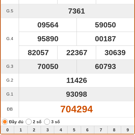
7361
G.5
09564
59050
95890
00187
G.4
82057
22367
30639
70050
60793
G.3
11426
G.2
93098
G.1
704294
ĐB
0
1
2
3
4
5
6
7
8
9