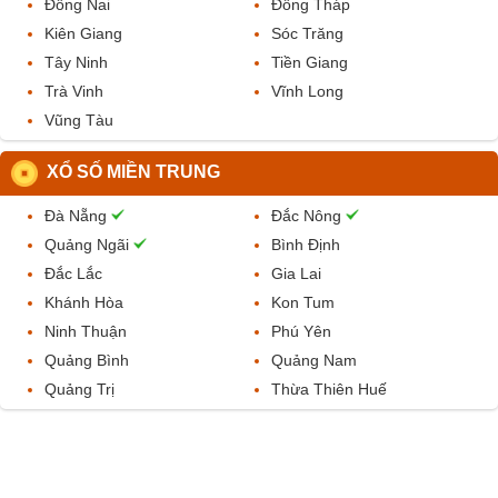
Đồng Nai
Đồng Tháp
Kiên Giang
Sóc Trăng
Tây Ninh
Tiền Giang
Trà Vinh
Vĩnh Long
Vũng Tàu
XỔ SỐ MIỀN TRUNG
Đà Nẵng
Đắc Nông
Quảng Ngãi
Bình Định
Đắc Lắc
Gia Lai
Khánh Hòa
Kon Tum
Ninh Thuận
Phú Yên
Quảng Bình
Quảng Nam
Quảng Trị
Thừa Thiên Huế