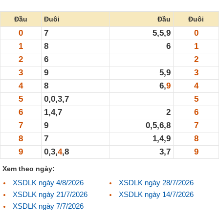
Đầu
Đuôi
Đầu
Đuôi
0
7
5,5,9
0
1
8
6
1
2
6
2
3
9
5,9
3
4
8
6,
9
4
5
0,0,3,7
5
6
1,4,7
2
6
7
9
0,5,6,8
7
8
7
1,4,9
8
9
0,3,
4
,8
3,7
9
Xem theo ngày:
XSDLK ngày 4/8/2026
XSDLK ngày 28/7/2026
XSDLK ngày 21/7/2026
XSDLK ngày 14/7/2026
XSDLK ngày 7/7/2026