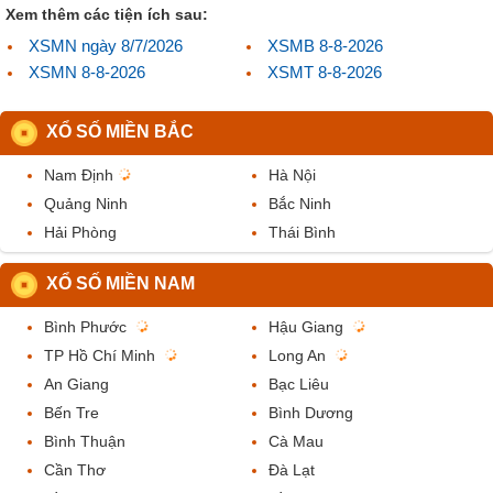
Xem thêm các tiện ích sau:
XSMN ngày 8/7/2026
XSMB 8-8-2026
XSMN 8-8-2026
XSMT 8-8-2026
XỔ SỐ MIỀN BẮC
Nam Định
Hà Nội
Quảng Ninh
Bắc Ninh
Hải Phòng
Thái Bình
XỔ SỐ MIỀN NAM
Bình Phước
Hậu Giang
TP Hồ Chí Minh
Long An
An Giang
Bạc Liêu
Bến Tre
Bình Dương
Bình Thuận
Cà Mau
Cần Thơ
Đà Lạt