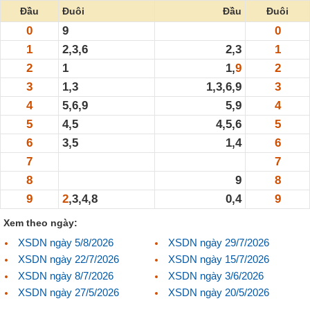
Đầu
Đuôi
Đầu
Đuôi
0
9
0
1
2,3,6
2,3
1
2
1
1,
9
2
3
1,3
1,3,6,9
3
4
5,6,9
5,9
4
5
4,5
4,5,6
5
6
3,5
1,4
6
7
7
8
9
8
9
2
,3,4,8
0,4
9
Xem theo ngày:
XSDN ngày 5/8/2026
XSDN ngày 29/7/2026
XSDN ngày 22/7/2026
XSDN ngày 15/7/2026
XSDN ngày 8/7/2026
XSDN ngày 3/6/2026
XSDN ngày 27/5/2026
XSDN ngày 20/5/2026