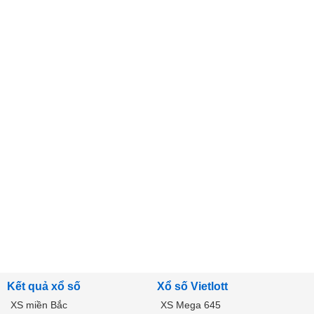
Kết quả xổ số
Xổ số Vietlott
XS miền Bắc
XS Mega 645