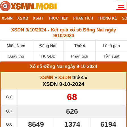
XSMN
XSMB
XSMT
TRỰC TIẾP
PHÂN TÍCH
THỐNG KÊ
SỔ
XSDN 9/10/2024 - Kết quả xổ số Đồng Nai ngày
9/10/2024
Miền Nam
Đồng Nai
Thứ 4
Lô tô gan
Quay thử
TK GĐB
Phân tích
Tần suất
Xổ số Đồng Nai ngày 9-10-2024
XSMN
»
XSDN
thứ 4 »
XSDN 9-10-2024
68
G.8
526
G.7
8549
1374
6194
G.6