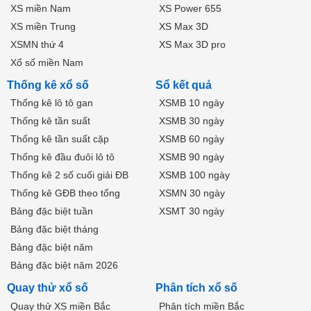
XS miền Nam
XS Power 655
XS miền Trung
XS Max 3D
XSMN thứ 4
XS Max 3D pro
Xổ số miền Nam
Thống kê xổ số
Sổ kết quả
Thống kê lô tô gan
XSMB 10 ngày
Thống kê tần suất
XSMB 30 ngày
Thống kê tần suất cặp
XSMB 60 ngày
Thống kê đầu đuôi lô tô
XSMB 90 ngày
Thống kê 2 số cuối giải ĐB
XSMB 100 ngày
Thống kê GĐB theo tổng
XSMN 30 ngày
Bảng đặc biệt tuần
XSMT 30 ngày
Bảng đặc biệt tháng
Bảng đặc biệt năm
Bảng đặc biệt năm 2026
Quay thử xổ số
Phân tích xổ số
Quay thử XS miền Bắc
Phân tích miền Bắc