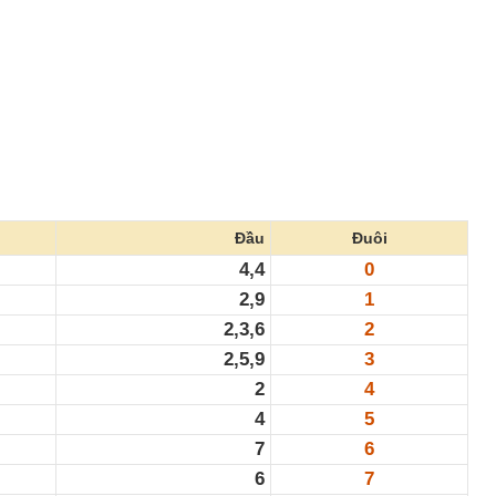
Đầu
Đuôi
4,4
0
2,9
1
2,3,6
2
2,5,9
3
2
4
4
5
7
6
6
7