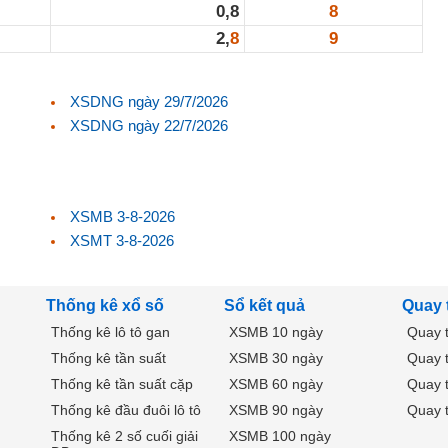
0,8
8
2,
8
9
XSDNG ngày 29/7/2026
XSDNG ngày 22/7/2026
XSMB 3-8-2026
XSMT 3-8-2026
Thống kê xổ số
Sổ kết quả
Quay 
Thống kê lô tô gan
XSMB 10 ngày
Quay 
Thống kê tần suất
XSMB 30 ngày
Quay 
Thống kê tần suất cặp
XSMB 60 ngày
Quay 
Thống kê đầu đuôi lô tô
XSMB 90 ngày
Quay t
Thống kê 2 số cuối giải
XSMB 100 ngày