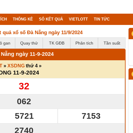
ÍCH
THỐNG KÊ
SỔ KẾT QUẢ
VIETLOTT
TIN TỨC
t quả xổ số Đà Nẵng ngày 11/9/2024
tô gan
Quay thử
TK GĐB
Phân tích
Tần suất
 Nẵng ngày 11-9-2024
T
»
XSDNG
thứ 4 »
DNG 11-9-2024
32
062
5721
7153
2740