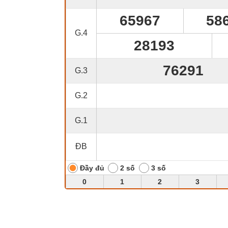
65967
58
G.4
28193
76291
G.3
G.2
G.1
ĐB
0
1
2
3