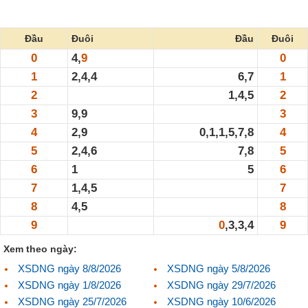
Đầu
Đuôi
Đầu
Đuôi
0
4,
9
0
1
2,4,4
6,7
1
2
1,4,5
2
3
9,9
3
4
2,9
0,1,1,5,7,8
4
5
2,4,6
7,8
5
6
1
5
6
7
1,4,5
7
8
4,5
8
9
0
,3,3,4
9
Xem theo ngày:
XSDNG ngày 8/8/2026
XSDNG ngày 5/8/2026
XSDNG ngày 1/8/2026
XSDNG ngày 29/7/2026
XSDNG ngày 25/7/2026
XSDNG ngày 10/6/2026