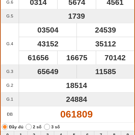
0314
5674
4561
G.6
1739
G.5
03504
24539
43152
35112
G.4
61656
16675
70142
65649
11585
G.3
18514
G.2
24884
G.1
061809
ĐB