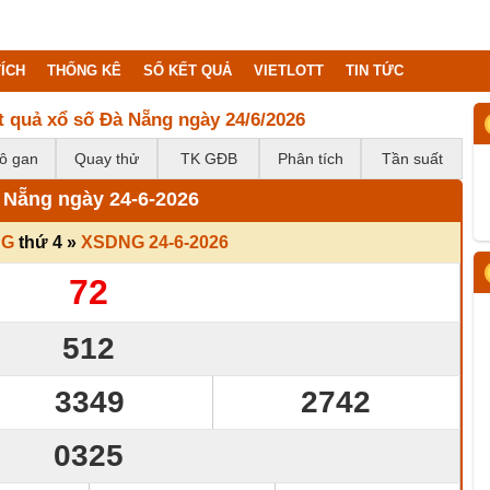
ÍCH
THỐNG KÊ
SỔ KẾT QUẢ
VIETLOTT
TIN TỨC
t quả xổ số Đà Nẵng ngày 24/6/2026
tô gan
Quay thử
TK GĐB
Phân tích
Tần suất
 Nẵng ngày 24-6-2026
NG
thứ 4 »
XSDNG 24-6-2026
72
512
3349
2742
0325