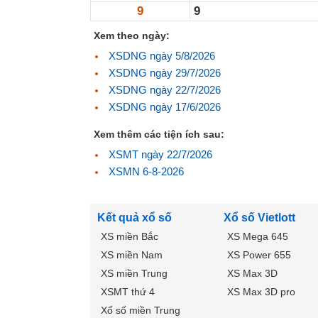
9
9
Xem theo ngày:
XSDNG ngày 5/8/2026
XSDNG ngày 29/7/2026
XSDNG ngày 22/7/2026
XSDNG ngày 17/6/2026
Xem thêm các tiện ích sau:
XSMT ngày 22/7/2026
XSMN 6-8-2026
Kết quả xổ số
Xổ số Vietlott
XS miền Bắc
XS Mega 645
XS miền Nam
XS Power 655
XS miền Trung
XS Max 3D
XSMT thứ 4
XS Max 3D pro
Xổ số miền Trung