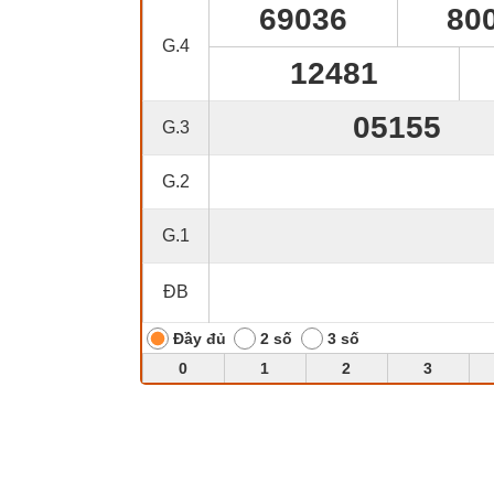
69036
80
G.4
12481
05155
G.3
G.2
G.1
ĐB
0
1
2
3