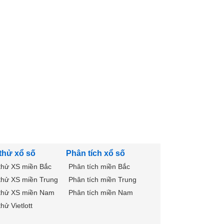
thử xổ số
Phân tích xổ số
thử XS miền Bắc
Phân tích miền Bắc
thử XS miền Trung
Phân tích miền Trung
thử XS miền Nam
Phân tích miền Nam
hử Vietlott