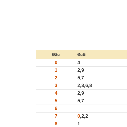
Đầu
Đuôi
0
4
1
2,9
2
5,7
3
2,3,6,8
4
2,9
5
5,7
6
7
0
,2,2
8
1