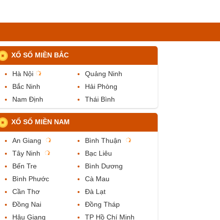
XỔ SỐ MIỀN BẮC
Hà Nội
Quảng Ninh
Bắc Ninh
Hải Phòng
Nam Định
Thái Bình
XỔ SỐ MIỀN NAM
An Giang
Bình Thuận
Tây Ninh
Bạc Liêu
Bến Tre
Bình Dương
Bình Phước
Cà Mau
Cần Thơ
Đà Lạt
Đồng Nai
Đồng Tháp
Hậu Giang
TP Hồ Chí Minh