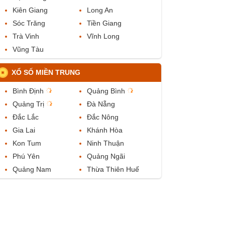
Kiên Giang
Long An
Sóc Trăng
Tiền Giang
Trà Vinh
Vĩnh Long
Vũng Tàu
XỔ SỐ MIỀN TRUNG
Bình Định
Quảng Bình
Quảng Trị
Đà Nẵng
Đắc Lắc
Đắc Nông
Gia Lai
Khánh Hòa
Kon Tum
Ninh Thuận
Phú Yên
Quảng Ngãi
Quảng Nam
Thừa Thiên Huế