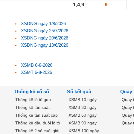
1,4,9
9
XSDNG ngày 1/8/2026
XSDNG ngày 25/7/2026
XSDNG ngày 20/6/2026
XSDNG ngày 13/6/2026
XSMB 6-8-2026
XSMT 6-8-2026
Thống kê xổ số
Sổ kết quả
Quay 
Thống kê lô tô gan
XSMB 10 ngày
Quay 
Thống kê tần suất
XSMB 30 ngày
Quay 
Thống kê tần suất cặp
XSMB 60 ngày
Quay 
Thống kê đầu đuôi lô tô
XSMB 90 ngày
Quay t
Thống kê 2 số cuối giải
XSMB 100 ngày