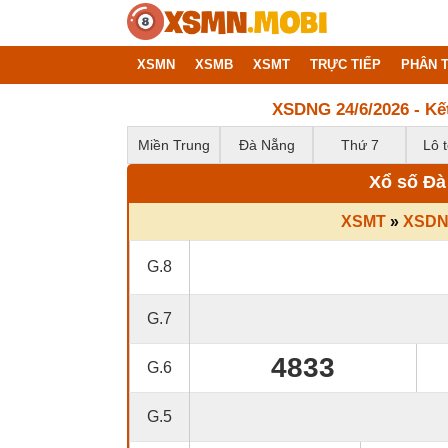
XSMN
XSMB
XSMT
TRỰC TIẾP
PHÂN T
XSDNG 24/6/2026 - Kế
Miền Trung
Đà Nẵng
Thứ 7
Lô 
Xổ số Đà
XSMT
»
XSD
G.8
G.7
4833
G.6
G.5