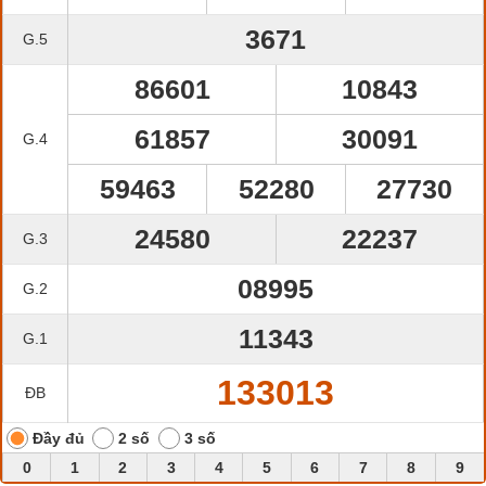
3671
G.5
86601
10843
61857
30091
G.4
59463
52280
27730
24580
22237
G.3
08995
G.2
11343
G.1
133013
ĐB
0
1
2
3
4
5
6
7
8
9