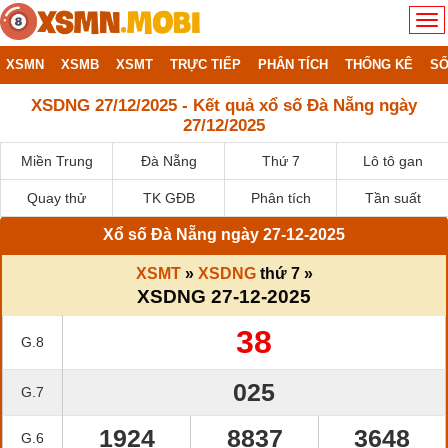
XSMN
XSMB
XSMT
TRỰC TIẾP
PHÂN TÍCH
THỐNG KÊ
SỔ
XSDNG 27/12/2025 - Kết quả xổ số Đà Nẵng ngày
27/12/2025
Miền Trung
Đà Nẵng
Thứ 7
Lô tô gan
Quay thử
TK GĐB
Phân tích
Tần suất
Xổ số Đà Nẵng ngày 27-12-2025
XSMT
»
XSDNG
thứ 7 »
XSDNG 27-12-2025
38
G.8
025
G.7
1924
8837
3648
G.6