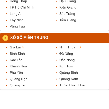
Đồng Tháp
Hậu Giang
TP Hồ Chí Minh
Kiên Giang
Long An
Sóc Trăng
Tây Ninh
Tiền Giang
Vũng Tàu
XỔ SỐ MIỀN TRUNG
Gia Lai
Ninh Thuận
Bình Định
Đà Nẵng
Đắc Lắc
Đắc Nông
Khánh Hòa
Kon Tum
Phú Yên
Quảng Bình
Quảng Ngãi
Quảng Nam
Quảng Trị
Thừa Thiên Huế