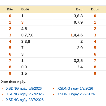
Đầu
Đuôi
Đầu
Đuôi
0
1
3,8,8
0
1
3
0,7,9
1
2
4,5
2
3
0,7,7,8
1
,4,4,6
3
4
3,3,8
2
4
5
7
2,9
5
6
3
6
7
1
3,3,5
7
8
0,0
3,4
8
9
1,5
9
Xem theo ngày:
XSDNG ngày 5/8/2026
XSDNG ngày 1/8/2026
XSDNG ngày 29/7/2026
XSDNG ngày 25/7/2026
XSDNG ngày 22/7/2026