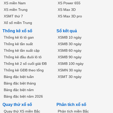
XS miền Nam
XS Power 655
XS miền Trung
XS Max 3D
XSMT thứ 7
XS Max 3D pro
Xổ số miền Trung
Thống kê xổ số
Sổ kết quả
Thống kê lô tô gan
XSMB 10 ngày
Thống kê tần suất
XSMB 30 ngày
Thống kê tần suất cặp
XSMB 60 ngày
Thống kê đầu đuôi lô tô
XSMB 90 ngày
Thống kê 2 số cuối giải ĐB
XSMB 100 ngày
Thống kê GĐB theo tổng
XSMN 30 ngày
Bảng đặc biệt tuần
XSMT 30 ngày
Bảng đặc biệt tháng
Bảng đặc biệt năm
Bảng đặc biệt năm 2026
Quay thử xổ số
Phân tích xổ số
Quay thử XS miền Bắc
Phân tích miền Bắc