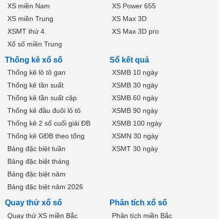
XS miền Nam
XS Power 655
XS miền Trung
XS Max 3D
XSMT thứ 4
XS Max 3D pro
Xổ số miền Trung
Thống kê xổ số
Sổ kết quả
Thống kê lô tô gan
XSMB 10 ngày
Thống kê tần suất
XSMB 30 ngày
Thống kê tần suất cặp
XSMB 60 ngày
Thống kê đầu đuôi lô tô
XSMB 90 ngày
Thống kê 2 số cuối giải ĐB
XSMB 100 ngày
Thống kê GĐB theo tổng
XSMN 30 ngày
Bảng đặc biệt tuần
XSMT 30 ngày
Bảng đặc biệt tháng
Bảng đặc biệt năm
Bảng đặc biệt năm 2026
Quay thử xổ số
Phân tích xổ số
Quay thử XS miền Bắc
Phân tích miền Bắc