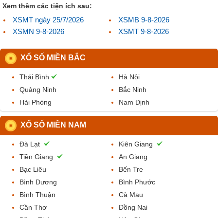
Xem thêm các tiện ích sau:
XSMT ngày 25/7/2026
XSMB 9-8-2026
XSMN 9-8-2026
XSMT 9-8-2026
XỔ SỐ MIỀN BẮC
Thái Bình
Hà Nội
Quảng Ninh
Bắc Ninh
Hải Phòng
Nam Định
XỔ SỐ MIỀN NAM
Đà Lạt
Kiên Giang
Tiền Giang
An Giang
Bạc Liêu
Bến Tre
Bình Dương
Bình Phước
Bình Thuận
Cà Mau
Cần Thơ
Đồng Nai