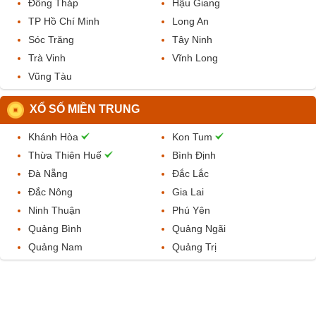
Đồng Tháp
Hậu Giang
TP Hồ Chí Minh
Long An
Sóc Trăng
Tây Ninh
Trà Vinh
Vĩnh Long
Vũng Tàu
XỔ SỐ MIỀN TRUNG
Khánh Hòa
Kon Tum
Thừa Thiên Huế
Bình Định
Đà Nẵng
Đắc Lắc
Đắc Nông
Gia Lai
Ninh Thuận
Phú Yên
Quảng Bình
Quảng Ngãi
Quảng Nam
Quảng Trị