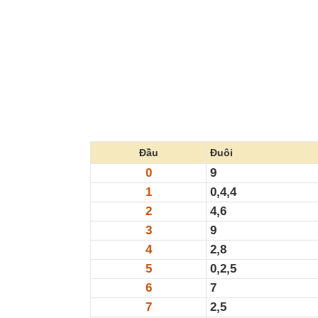
Đầu
Đuôi
0
9
1
0,4,4
2
4,6
3
9
4
2,8
5
0,2,5
6
7
7
2,5