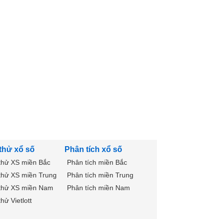
thử xổ số
Phân tích xổ số
thử XS miền Bắc
Phân tích miền Bắc
thử XS miền Trung
Phân tích miền Trung
thử XS miền Nam
Phân tích miền Nam
hử Vietlott