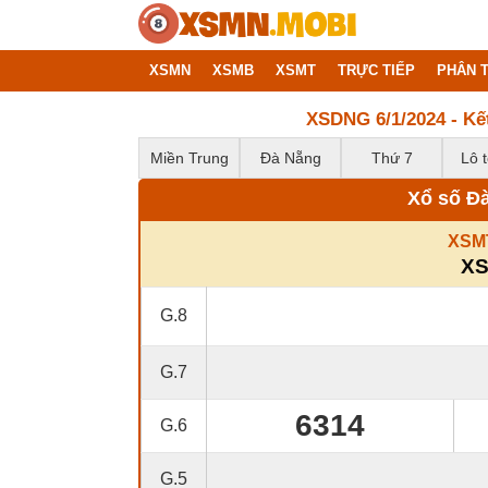
XSMN
XSMB
XSMT
TRỰC TIẾP
PHÂN T
XSDNG 6/1/2024 - Kế
Miền Trung
Đà Nẵng
Thứ 7
Lô 
Xổ số Đà
XSM
XS
G.8
G.7
6314
G.6
G.5