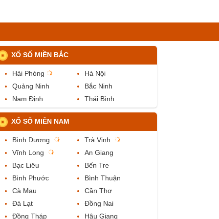
XỔ SỐ MIỀN BẮC
Hải Phòng
Hà Nội
Quảng Ninh
Bắc Ninh
Nam Định
Thái Bình
XỔ SỐ MIỀN NAM
Bình Dương
Trà Vinh
Vĩnh Long
An Giang
Bạc Liêu
Bến Tre
Bình Phước
Bình Thuận
Cà Mau
Cần Thơ
Đà Lạt
Đồng Nai
Đồng Tháp
Hậu Giang