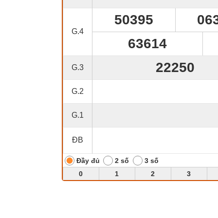
50395
06
G.4
63614
22250
G.3
G.2
G.1
ĐB
0
1
2
3