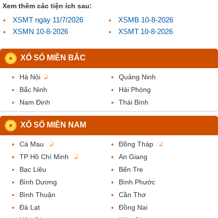
Xem thêm các tiện ích sau:
XSMT ngày 11/7/2026
XSMB 10-8-2026
XSMN 10-8-2026
XSMT 10-8-2026
XỔ SỐ MIỀN BẮC
Hà Nội
Quảng Ninh
Bắc Ninh
Hải Phòng
Nam Định
Thái Bình
XỔ SỐ MIỀN NAM
Cà Mau
Đồng Tháp
TP Hồ Chí Minh
An Giang
Bạc Liêu
Bến Tre
Bình Dương
Bình Phước
Bình Thuận
Cần Thơ
Đà Lạt
Đồng Nai