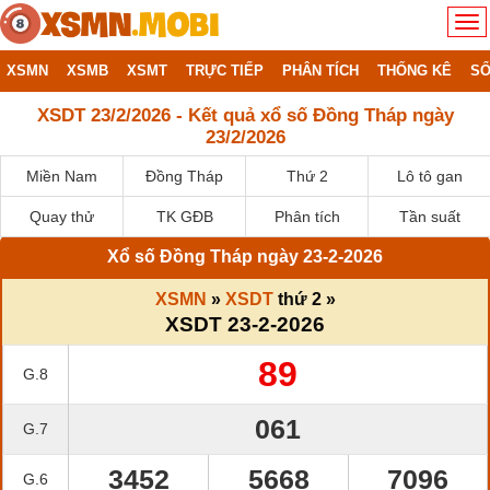
XSMN
XSMB
XSMT
TRỰC TIẾP
PHÂN TÍCH
THỐNG KÊ
SỔ
XSDT 23/2/2026 - Kết quả xổ số Đồng Tháp ngày
23/2/2026
Miền Nam
Đồng Tháp
Thứ 2
Lô tô gan
Quay thử
TK GĐB
Phân tích
Tần suất
Xổ số Đồng Tháp ngày 23-2-2026
XSMN
»
XSDT
thứ 2 »
XSDT 23-2-2026
89
G.8
061
G.7
3452
5668
7096
G.6