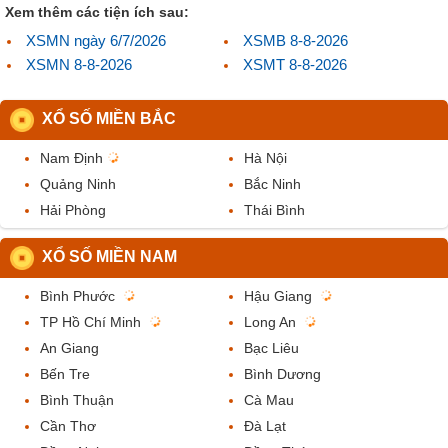
Xem thêm các tiện ích sau:
XSMN ngày 6/7/2026
XSMB 8-8-2026
XSMN 8-8-2026
XSMT 8-8-2026
XỔ SỐ MIỀN BẮC
Nam Định
Hà Nội
Quảng Ninh
Bắc Ninh
Hải Phòng
Thái Bình
XỔ SỐ MIỀN NAM
Bình Phước
Hậu Giang
TP Hồ Chí Minh
Long An
An Giang
Bạc Liêu
Bến Tre
Bình Dương
Bình Thuận
Cà Mau
Cần Thơ
Đà Lạt