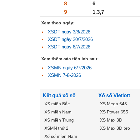
8
6
9
1,3,7
Xem theo ngày:
XSDT ngày 3/8/2026
XSDT ngày 20/7/2026
XSDT ngày 6/7/2026
Xem thêm các tiện ích sau:
XSMN ngày 6/7/2026
XSMN 7-8-2026
Kết quả xổ số
Xổ số Vietlott
XS miền Bắc
XS Mega 645
XS miền Nam
XS Power 655
XS miền Trung
XS Max 3D
XSMN thứ 2
XS Max 3D pro
Xổ số miền Nam