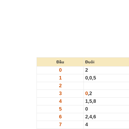
Đầu
Đuôi
0
2
1
0,0,5
2
3
0
,2
4
1,5,8
5
0
6
2,4,6
7
4