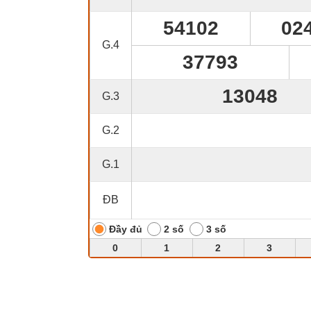
54102
02
G.4
37793
13048
G.3
G.2
G.1
ĐB
0
1
2
3