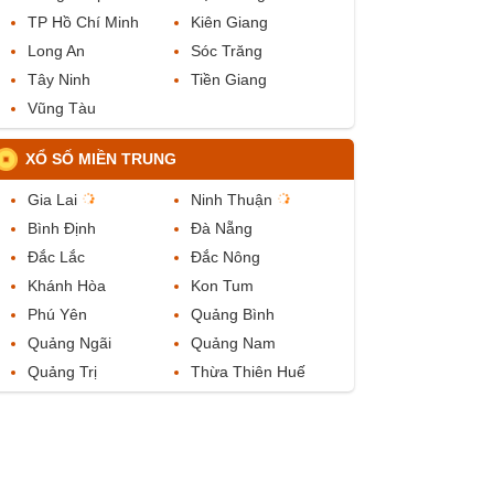
TP Hồ Chí Minh
Kiên Giang
Long An
Sóc Trăng
Tây Ninh
Tiền Giang
Vũng Tàu
XỔ SỐ MIỀN TRUNG
Gia Lai
Ninh Thuận
Bình Định
Đà Nẵng
Đắc Lắc
Đắc Nông
Khánh Hòa
Kon Tum
Phú Yên
Quảng Bình
Quảng Ngãi
Quảng Nam
Quảng Trị
Thừa Thiên Huế