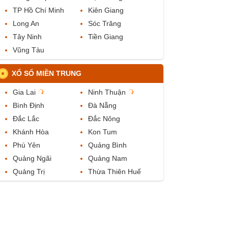
TP Hồ Chí Minh
Kiên Giang
Long An
Sóc Trăng
Tây Ninh
Tiền Giang
Vũng Tàu
XỔ SỐ MIỀN TRUNG
Gia Lai
Ninh Thuận
Bình Định
Đà Nẵng
Đắc Lắc
Đắc Nông
Khánh Hòa
Kon Tum
Phú Yên
Quảng Bình
Quảng Ngãi
Quảng Nam
Quảng Trị
Thừa Thiên Huế