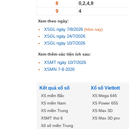
8
0,2,4,9
9
4
Xem theo ngày:
XSGL ngày 7/8/2026
(hôm nay)
XSGL ngày 24/7/2026
XSGL ngày 10/7/2026
Xem thêm các tiện ích sau:
XSMT ngày 10/7/2026
XSMN 7-8-2026
Kết quả xổ số
Xổ số Vietlott
XS miền Bắc
XS Mega 645
XS miền Nam
XS Power 655
XS miền Trung
XS Max 3D
XSMT thứ 6
XS Max 3D pro
Xổ số miền Trung