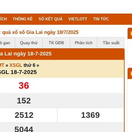
ÍCH
THỐNG KÊ
SỔ KẾT QUẢ
VIETLOTT
TIN TỨC
 quả xổ số Gia Lai ngày 18/7/2025
tô gan
Quay thử
TK GĐB
Phân tích
Tần suất
a Lai ngày 18-7-2025
MT
»
XSGL
thứ 6 »
GL 18-7-2025
36
152
2512
1369
5044