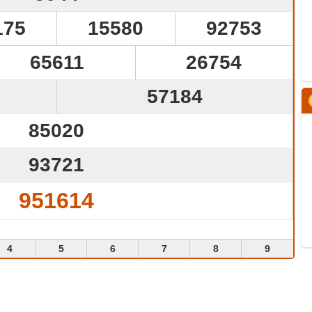
175
15580
92753
65611
26754
57184
85020
93721
951614
4
5
6
7
8
9