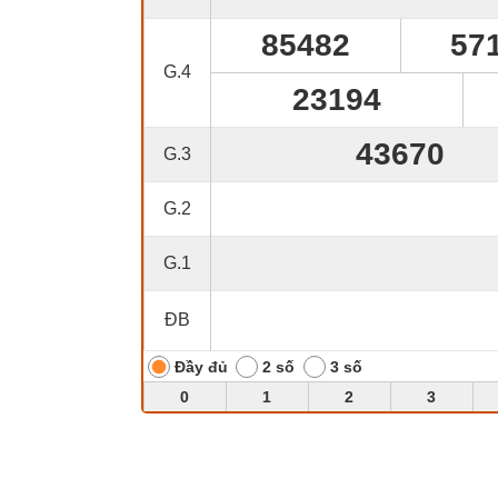
85482
57
G.4
23194
43670
G.3
G.2
G.1
ĐB
0
1
2
3