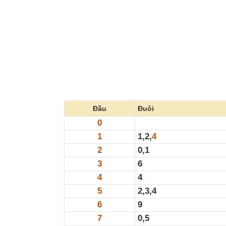
Đầu
Đuôi
0
1
1,2,
4
2
0,1
3
6
4
4
5
2,3,4
6
9
7
0,5