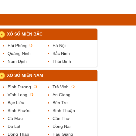
XỔ SỐ MIỀN BẮC
Hải Phòng
Hà Nội
Quảng Ninh
Bắc Ninh
Nam Định
Thái Bình
XỔ SỐ MIỀN NAM
Bình Dương
Trà Vinh
Vĩnh Long
An Giang
Bạc Liêu
Bến Tre
Bình Phước
Bình Thuận
Cà Mau
Cần Thơ
Đà Lạt
Đồng Nai
Đồng Tháp
Hậu Giang