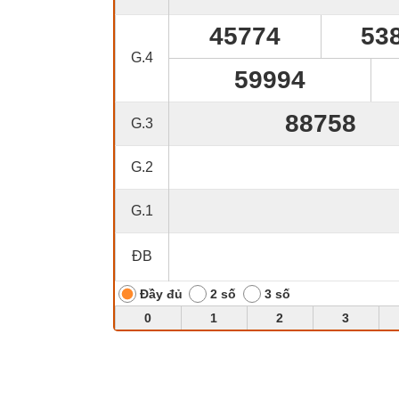
45774
53
G.4
59994
88758
G.3
G.2
G.1
ĐB
0
1
2
3