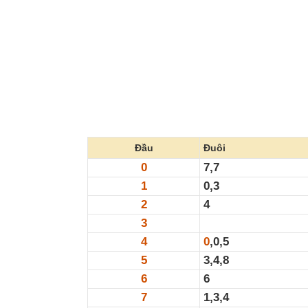
Đầu
Đuôi
0
7,7
1
0,3
2
4
3
4
0
,0,5
5
3,4,8
6
6
7
1,3,4