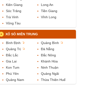
Kiên Giang
Long An
Sóc Trăng
Tiền Giang
Trà Vinh
Vĩnh Long
Vũng Tàu
XỔ SỐ MIỀN TRUNG
Bình Định
Quảng Bình
Quảng Trị
Đà Nẵng
Đắc Lắc
Đắc Nông
Gia Lai
Khánh Hòa
Kon Tum
Ninh Thuận
Phú Yên
Quảng Ngãi
Quảng Nam
Thừa Thiên Huế