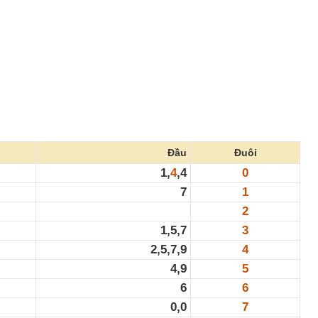
Đầu
Đuôi
1,
4
,4
0
7
1
2
1,5,7
3
2,5,7,9
4
4,9
5
6
6
0,0
7