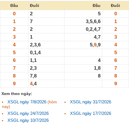
Đầu
Đuôi
Đầu
Đuôi
0
2
5
0
1
7
3,5,6,6
1
2
2
0,2,4,7
2
3
1
4,7
3
4
2,3,6
5,
9
,9
4
5
0,1,4
5
6
1,1
4
6
7
2,3
1,8
7
8
7,8
8
8
9
4
,4
9
Xem theo ngày:
XSGL ngày 7/8/2026
XSGL ngày 31/7/2026
(hôm
nay)
XSGL ngày 24/7/2026
XSGL ngày 17/7/2026
XSGL ngày 10/7/2026