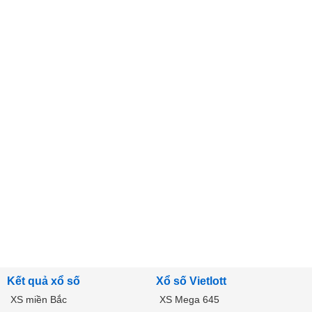
Kết quả xổ số
Xổ số Vietlott
XS miền Bắc
XS Mega 645