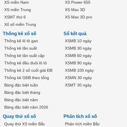
XS miền Nam
XS Power 655
XS miền Trung
XS Max 3D
XSMT thứ 6
XS Max 3D pro
Xổ số miền Trung
Thống kê xổ số
Sổ kết quả
Thống kê lô tô gan
XSMB 10 ngày
Thống kê tần suất
XSMB 30 ngày
Thống kê tần suất cặp
XSMB 60 ngày
Thống kê đầu đuôi lô tô
XSMB 90 ngày
Thống kê 2 số cuối giải ĐB
XSMB 100 ngày
Thống kê GĐB theo tổng
XSMN 30 ngày
Bảng đặc biệt tuần
XSMT 30 ngày
Bảng đặc biệt tháng
Bảng đặc biệt năm
Bảng đặc biệt năm 2026
Quay thử xổ số
Phân tích xổ số
Quay thử XS miền Bắc
Phân tích miền Bắc