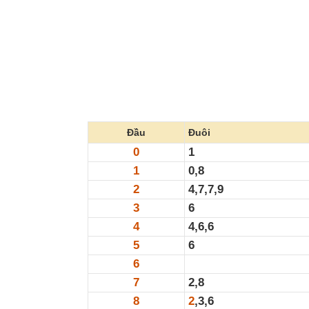
Đầu
Đuôi
0
1
1
0,8
2
4,7,7,9
3
6
4
4,6,6
5
6
6
7
2,8
8
2
,3,6