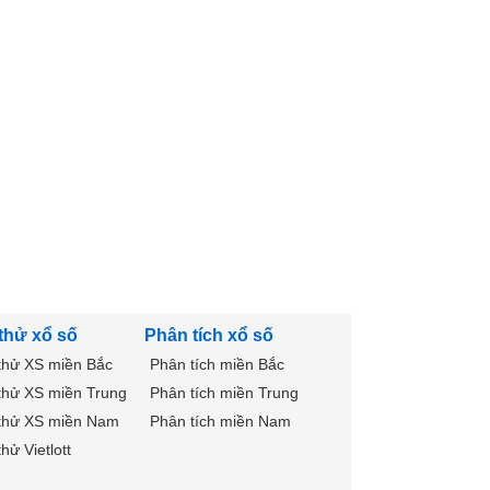
thử xổ số
Phân tích xổ số
thử XS miền Bắc
Phân tích miền Bắc
thử XS miền Trung
Phân tích miền Trung
thử XS miền Nam
Phân tích miền Nam
hử Vietlott