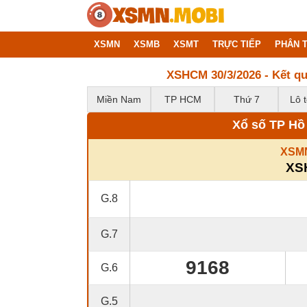
XSMN
XSMB
XSMT
TRỰC TIẾP
PHÂN T
XSHCM 30/3/2026 - Kết qu
Miền Nam
TP HCM
Thứ 7
Lô 
Xổ số TP Hồ
XSM
XS
G.8
G.7
9168
G.6
G.5