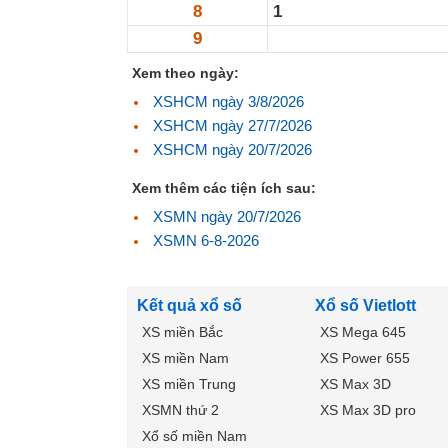
8
1
9
Xem theo ngày:
XSHCM ngày 3/8/2026
XSHCM ngày 27/7/2026
XSHCM ngày 20/7/2026
Xem thêm các tiện ích sau:
XSMN ngày 20/7/2026
XSMN 6-8-2026
Kết quả xổ số
Xổ số Vietlott
XS miền Bắc
XS Mega 645
XS miền Nam
XS Power 655
XS miền Trung
XS Max 3D
XSMN thứ 2
XS Max 3D pro
Xổ số miền Nam