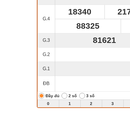
18340
21
G.4
88325
81621
G.3
G.2
G.1
ĐB
0
1
2
3