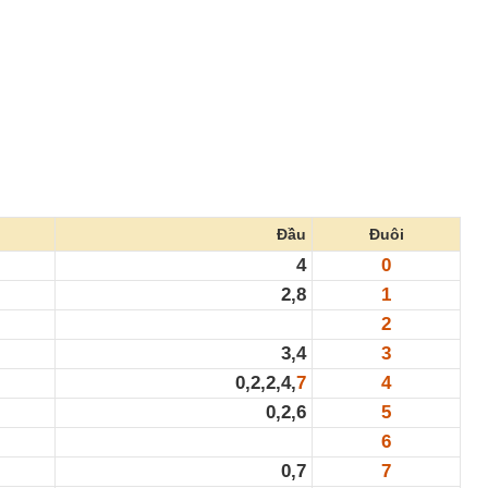
Đầu
Đuôi
4
0
2,8
1
2
3,4
3
0,2,2,4,
7
4
0,2,6
5
6
0,7
7