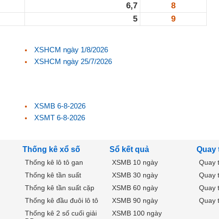
6,7
8
5
9
XSHCM ngày 1/8/2026
XSHCM ngày 25/7/2026
XSMB 6-8-2026
XSMT 6-8-2026
Thống kê xổ số
Sổ kết quả
Quay 
Thống kê lô tô gan
XSMB 10 ngày
Quay 
Thống kê tần suất
XSMB 30 ngày
Quay 
Thống kê tần suất cặp
XSMB 60 ngày
Quay 
Thống kê đầu đuôi lô tô
XSMB 90 ngày
Quay t
Thống kê 2 số cuối giải
XSMB 100 ngày