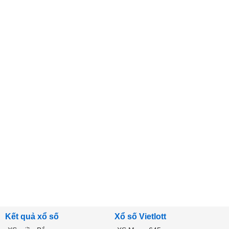
Kết quả xổ số
Xổ số Vietlott