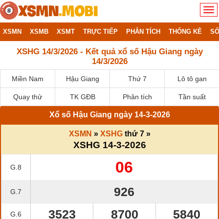
XSMN
XSMB
XSMT
TRỰC TIẾP
PHÂN TÍCH
THỐNG KÊ
SỔ
XSHG 14/3/2026 - Kết quả xổ số Hậu Giang ngày
14/3/2026
Miền Nam
Hậu Giang
Thứ 7
Lô tô gan
Quay thử
TK GĐB
Phân tích
Tần suất
Xổ số Hậu Giang ngày 14-3-2026
XSMN
»
XSHG
thứ 7 »
XSHG 14-3-2026
06
G.8
926
G.7
3523
8700
5840
G.6