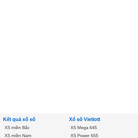
Kết quả xổ số
Xổ số Vietlott
XS miền Bắc
XS Mega 645
XS miền Nam
XS Power 655