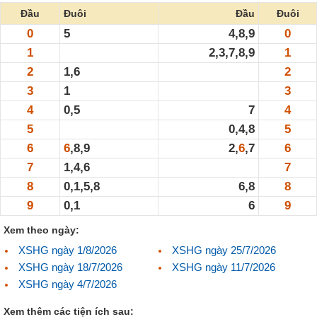
Đầu
Đuôi
Đầu
Đuôi
0
5
4,8,9
0
1
2,3,7,8,9
1
2
1,6
2
3
1
3
4
0,5
7
4
5
0,4,8
5
6
6
,8,9
2,
6
,7
6
7
1,4,6
7
8
0,1,5,8
6,8
8
9
0,1
6
9
Xem theo ngày:
XSHG ngày 1/8/2026
XSHG ngày 25/7/2026
XSHG ngày 18/7/2026
XSHG ngày 11/7/2026
XSHG ngày 4/7/2026
Xem thêm các tiện ích sau: