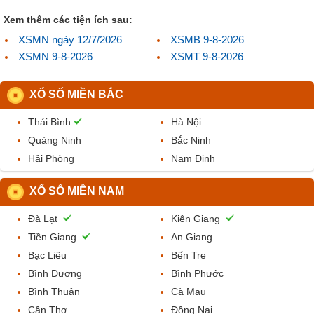
Xem thêm các tiện ích sau:
XSMN ngày 12/7/2026
XSMB 9-8-2026
XSMN 9-8-2026
XSMT 9-8-2026
XỔ SỐ MIỀN BẮC
Thái Bình
Hà Nội
Quảng Ninh
Bắc Ninh
Hải Phòng
Nam Định
XỔ SỐ MIỀN NAM
Đà Lạt
Kiên Giang
Tiền Giang
An Giang
Bạc Liêu
Bến Tre
Bình Dương
Bình Phước
Bình Thuận
Cà Mau
Cần Thơ
Đồng Nai