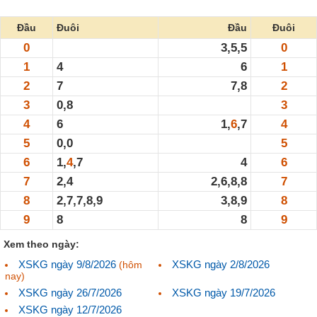
Đầu
Đuôi
Đầu
Đuôi
0
3,5,5
0
1
4
6
1
2
7
7,8
2
3
0,8
3
4
6
1,
6
,7
4
5
0,0
5
6
1,
4
,7
4
6
7
2,4
2,6,8,8
7
8
2,7,7,8,9
3,8,9
8
9
8
8
9
Xem theo ngày:
XSKG ngày 9/8/2026
XSKG ngày 2/8/2026
(hôm
nay)
XSKG ngày 26/7/2026
XSKG ngày 19/7/2026
XSKG ngày 12/7/2026