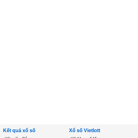
Kết quả xổ số
Xổ số Vietlott