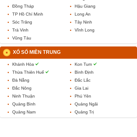
Đồng Tháp
Hậu Giang
TP Hồ Chí Minh
Long An
Sóc Trăng
Tây Ninh
Trà Vinh
Vĩnh Long
Vũng Tàu
XỔ SỐ MIỀN TRUNG
Khánh Hòa
Kon Tum
Thừa Thiên Huế
Bình Định
Đà Nẵng
Đắc Lắc
Đắc Nông
Gia Lai
Ninh Thuận
Phú Yên
Quảng Bình
Quảng Ngãi
Quảng Nam
Quảng Trị