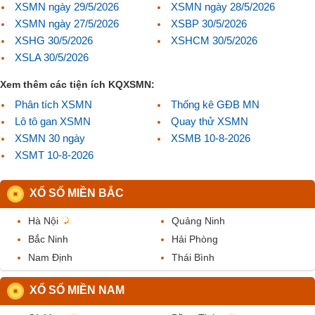
XSMN ngày 29/5/2026
XSMN ngày 28/5/2026
XSMN ngày 27/5/2026
XSBP 30/5/2026
XSHG 30/5/2026
XSHCM 30/5/2026
XSLA 30/5/2026
Xem thêm các tiện ích KQXSMN:
Phân tích XSMN
Thống kê GĐB MN
Lô tô gan XSMN
Quay thử XSMN
XSMN 30 ngày
XSMB 10-8-2026
XSMT 10-8-2026
XỔ SỐ MIỀN BẮC
Hà Nội
Quảng Ninh
Bắc Ninh
Hải Phòng
Nam Định
Thái Bình
XỔ SỐ MIỀN NAM