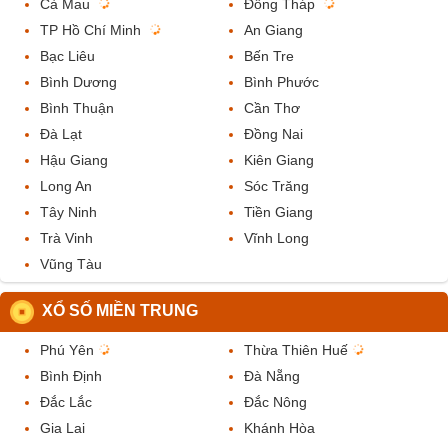
Cà Mau
Đồng Tháp
TP Hồ Chí Minh
An Giang
Bạc Liêu
Bến Tre
Bình Dương
Bình Phước
Bình Thuận
Cần Thơ
Đà Lạt
Đồng Nai
Hậu Giang
Kiên Giang
Long An
Sóc Trăng
Tây Ninh
Tiền Giang
Trà Vinh
Vĩnh Long
Vũng Tàu
XỔ SỐ MIỀN TRUNG
Phú Yên
Thừa Thiên Huế
Bình Định
Đà Nẵng
Đắc Lắc
Đắc Nông
Gia Lai
Khánh Hòa