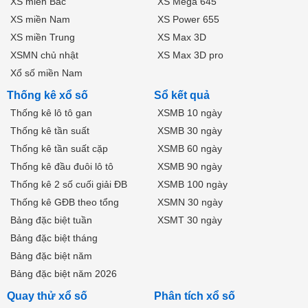
XS miền Bắc
XS Mega 645
XS miền Nam
XS Power 655
XS miền Trung
XS Max 3D
XSMN chủ nhật
XS Max 3D pro
Xổ số miền Nam
Thống kê xổ số
Sổ kết quả
Thống kê lô tô gan
XSMB 10 ngày
Thống kê tần suất
XSMB 30 ngày
Thống kê tần suất cặp
XSMB 60 ngày
Thống kê đầu đuôi lô tô
XSMB 90 ngày
Thống kê 2 số cuối giải ĐB
XSMB 100 ngày
Thống kê GĐB theo tổng
XSMN 30 ngày
Bảng đặc biệt tuần
XSMT 30 ngày
Bảng đặc biệt tháng
Bảng đặc biệt năm
Bảng đặc biệt năm 2026
Quay thử xổ số
Phân tích xổ số