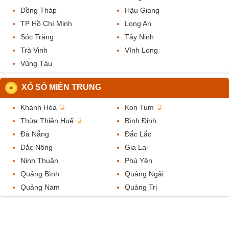
Đồng Tháp
Hậu Giang
TP Hồ Chí Minh
Long An
Sóc Trăng
Tây Ninh
Trà Vinh
Vĩnh Long
Vũng Tàu
XỔ SỐ MIỀN TRUNG
Khánh Hòa
Kon Tum
Thừa Thiên Huế
Bình Định
Đà Nẵng
Đắc Lắc
Đắc Nông
Gia Lai
Ninh Thuận
Phú Yên
Quảng Bình
Quảng Ngãi
Quảng Nam
Quảng Trị