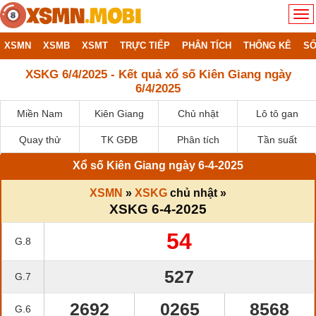
XSMN
XSMB
XSMT
TRỰC TIẾP
PHÂN TÍCH
THỐNG KÊ
SỔ
XSKG 6/4/2025 - Kết quả xổ số Kiên Giang ngày
6/4/2025
Miền Nam
Kiên Giang
Chủ nhật
Lô tô gan
Quay thử
TK GĐB
Phân tích
Tần suất
Xổ số Kiên Giang ngày 6-4-2025
XSMN
»
XSKG
chủ nhật »
XSKG 6-4-2025
54
G.8
527
G.7
2692
0265
8568
G.6