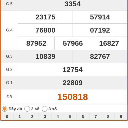
3354
G.5
23175
57914
76800
07192
G.4
87952
57966
16827
10839
82767
G.3
12754
G.2
22809
G.1
150818
ĐB
0
1
2
3
4
5
6
7
8
9