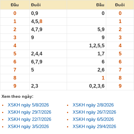
Đầu
Đuôi
Đầu
Đuôi
0
0,9
0
0
1
4,5,
8
1
2
4,7,9
5,9
2
3
9
9
3
4
1,2,5,5
4
5
2,4,4
1,7
5
6
6,7,9
6
6
7
5
2,6
7
8
1
8
9
2,3
0,2,3,6
9
Xem theo ngày:
XSKH ngày 5/8/2026
XSKH ngày 2/8/2026
XSKH ngày 29/7/2026
XSKH ngày 26/7/2026
XSKH ngày 22/7/2026
XSKH ngày 6/5/2026
XSKH ngày 3/5/2026
XSKH ngày 29/4/2026