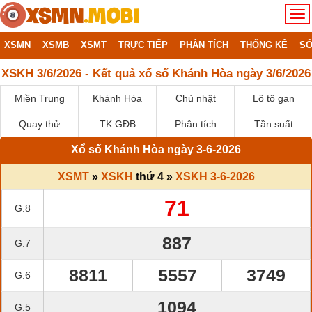
XSMN
XSMB
XSMT
TRỰC TIẾP
PHÂN TÍCH
THỐNG KÊ
SỔ
XSKH 3/6/2026 - Kết quả xổ số Khánh Hòa ngày 3/6/2026
Miền Trung
Khánh Hòa
Chủ nhật
Lô tô gan
Quay thử
TK GĐB
Phân tích
Tần suất
Xổ số Khánh Hòa ngày 3-6-2026
XSMT
»
XSKH
thứ 4 »
XSKH 3-6-2026
71
G.8
887
G.7
8811
5557
3749
G.6
1094
G.5