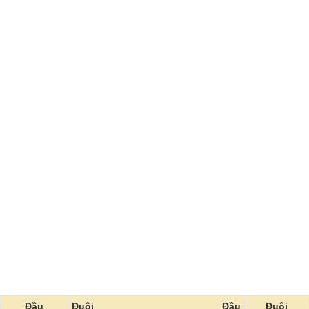
Đầu
Đuôi
Đầu
Đuôi