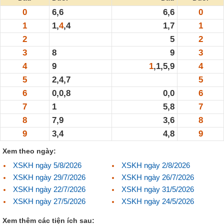
0
6,6
6,6
0
1
1,
4
,4
1,7
1
2
5
2
3
8
9
3
4
9
1
,1,5,9
4
5
2,4,7
5
6
0,0,8
0,0
6
7
1
5,8
7
8
7,9
3,6
8
9
3,4
4,8
9
Xem theo ngày:
XSKH ngày 5/8/2026
XSKH ngày 2/8/2026
XSKH ngày 29/7/2026
XSKH ngày 26/7/2026
XSKH ngày 22/7/2026
XSKH ngày 31/5/2026
XSKH ngày 27/5/2026
XSKH ngày 24/5/2026
Xem thêm các tiện ích sau: