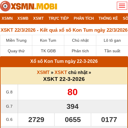
XSMN
XSMB
XSMT
TRỰC TIẾP
PHÂN TÍCH
THỐNG KÊ
SỔ
XSKT 22/3/2026 - Kết quả xổ số Kon Tum ngày 22/3/2026
Miền Trung
Kon Tum
Chủ nhật
Lô tô gan
Quay thử
TK GĐB
Phân tích
Tần suất
Xổ số Kon Tum ngày 22-3-2026
XSMT
»
XSKT
chủ nhật »
XSKT 22-3-2026
80
G.8
394
G.7
2729
0655
0177
G.6