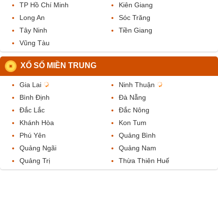
TP Hồ Chí Minh
Kiên Giang
Long An
Sóc Trăng
Tây Ninh
Tiền Giang
Vũng Tàu
XỔ SỐ MIỀN TRUNG
Gia Lai
Ninh Thuận
Bình Định
Đà Nẵng
Đắc Lắc
Đắc Nông
Khánh Hòa
Kon Tum
Phú Yên
Quảng Bình
Quảng Ngãi
Quảng Nam
Quảng Trị
Thừa Thiên Huế