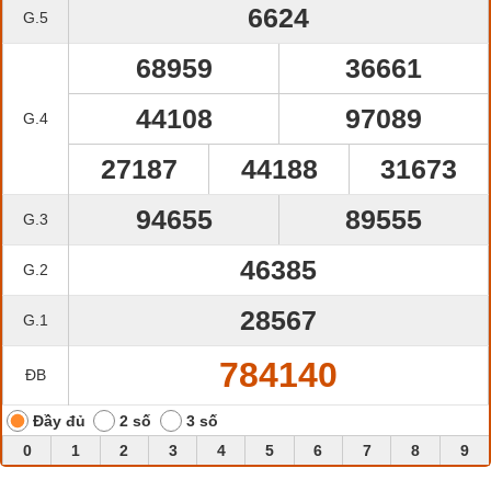
6624
G.5
68959
36661
44108
97089
G.4
27187
44188
31673
94655
89555
G.3
46385
G.2
28567
G.1
784140
ĐB
0
1
2
3
4
5
6
7
8
9