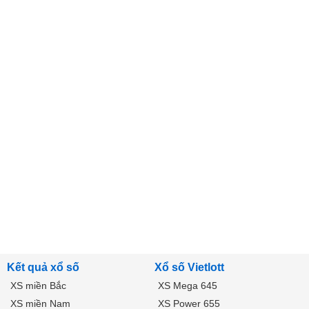
Kết quả xổ số
Xổ số Vietlott
XS miền Bắc
XS Mega 645
XS miền Nam
XS Power 655