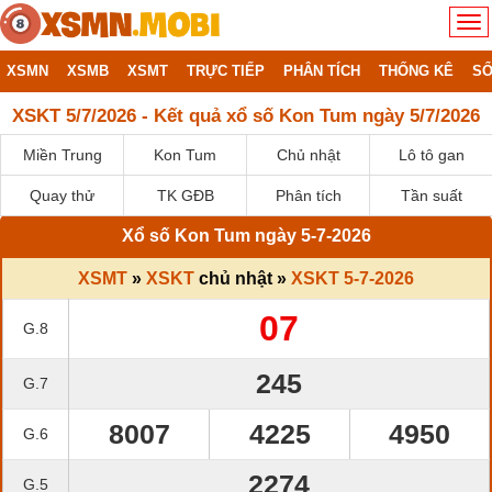
XSMN
XSMB
XSMT
TRỰC TIẾP
PHÂN TÍCH
THỐNG KÊ
SỔ
XSKT 5/7/2026 - Kết quả xổ số Kon Tum ngày 5/7/2026
Miền Trung
Kon Tum
Chủ nhật
Lô tô gan
Quay thử
TK GĐB
Phân tích
Tần suất
Xổ số Kon Tum ngày 5-7-2026
XSMT
»
XSKT
chủ nhật »
XSKT 5-7-2026
07
G.8
245
G.7
8007
4225
4950
G.6
2274
G.5