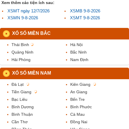
Xem thêm các tiện ích sau:
XSMT ngày 12/7/2026
XSMB 9-8-2026
XSMN 9-8-2026
XSMT 9-8-2026
XỔ SỐ MIỀN BẮC
Thái Bình
Hà Nội
Quảng Ninh
Bắc Ninh
Hải Phòng
Nam Định
XỔ SỐ MIỀN NAM
Đà Lạt
Kiên Giang
Tiền Giang
An Giang
Bạc Liêu
Bến Tre
Bình Dương
Bình Phước
Bình Thuận
Cà Mau
Cần Thơ
Đồng Nai