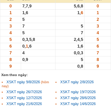
0
7,7,9
5,6,8
0
1
1,6
1,
6
1
2
5
2
3
7
5
3
4
5
7
4
5
0,3,5,8
2,4,5
5
6
0,
1
,6
1,6
6
7
4
0,0,3
7
8
0,9
5
8
9
0,8
9
Xem theo ngày:
XSKT ngày 9/8/2026
XSKT ngày 2/8/2026
(hôm
nay)
XSKT ngày 26/7/2026
XSKT ngày 19/7/2026
XSKT ngày 12/7/2026
XSKT ngày 28/6/2026
XSKT ngày 21/6/2026
XSKT ngày 14/6/2026