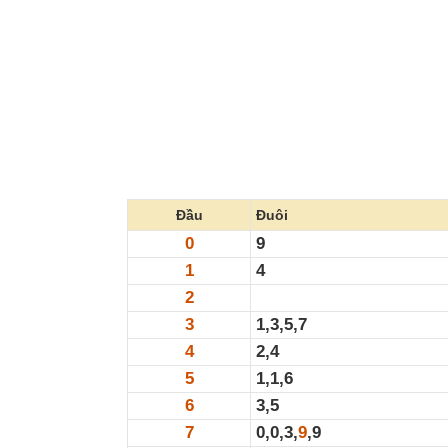
Đầu
Đuôi
0
9
1
4
2
3
1,3,5,7
4
2,4
5
1,1,6
6
3,5
7
0,0,3,
9
,9