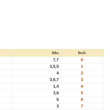
Đầu
Đuôi
7,7
0
3,5,5
1
4
2
3,6,7
3
1,4
4
3,6
5
5
6
3
7