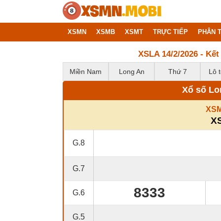
XSMN
XSMB
XSMT
TRỰC TIẾP
PHÂN T
XSLA 14/2/2026 - Kết
Miền Nam
Long An
Thứ 7
Lô 
Xổ số Lo
XS
XS
G.8
G.7
8333
G.6
G.5