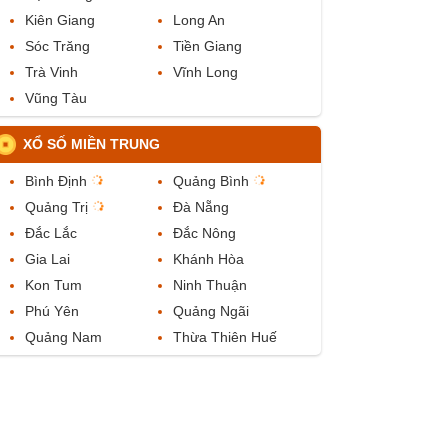
Kiên Giang
Long An
Sóc Trăng
Tiền Giang
Trà Vinh
Vĩnh Long
Vũng Tàu
XỔ SỐ MIỀN TRUNG
Bình Định
Quảng Bình
Quảng Trị
Đà Nẵng
Đắc Lắc
Đắc Nông
Gia Lai
Khánh Hòa
Kon Tum
Ninh Thuận
Phú Yên
Quảng Ngãi
Quảng Nam
Thừa Thiên Huế