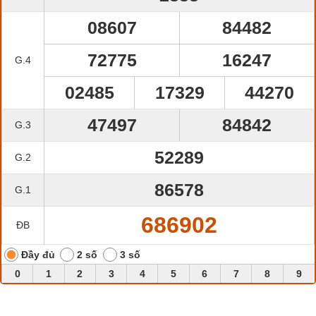
08607
84482
72775
16247
G.4
02485
17329
44270
47497
84842
G.3
52289
G.2
86578
G.1
686902
ĐB
0
1
2
3
4
5
6
7
8
9