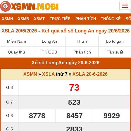
XSMN
XSMB
XSMT
TRỰC TIẾP
PHÂN TÍCH
THỐNG KÊ
SỔ
XSLA 20/6/2026 - Kết quả xổ số Long An ngày 20/6/2026
Miền Nam
Long An
Thứ 7
Lô tô gan
Quay thử
TK GĐB
Phân tích
Tần suất
Xổ số Long An ngày 20-6-2026
XSMN
»
XSLA
thứ 7 »
XSLA 20-6-2026
73
G.8
523
G.7
8778
8457
9929
G.6
2833
G.5