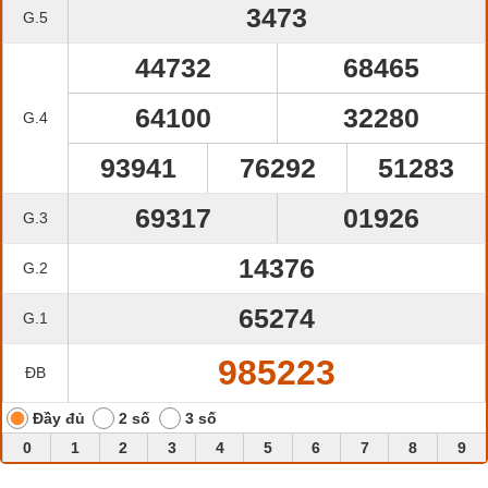
3473
G.5
44732
68465
64100
32280
G.4
93941
76292
51283
69317
01926
G.3
14376
G.2
65274
G.1
985223
ĐB
0
1
2
3
4
5
6
7
8
9