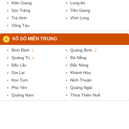
Kiên Giang
Long An
Sóc Trăng
Tiền Giang
Trà Vinh
Vĩnh Long
Vũng Tàu
XỔ SỐ MIỀN TRUNG
Bình Định
Quảng Bình
Quảng Trị
Đà Nẵng
Đắc Lắc
Đắc Nông
Gia Lai
Khánh Hòa
Kon Tum
Ninh Thuận
Phú Yên
Quảng Ngãi
Quảng Nam
Thừa Thiên Huế