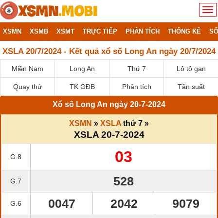
XSMN
XSMB
XSMT
TRỰC TIẾP
PHÂN TÍCH
THỐNG KÊ
SỔ
XSLA 20/7/2024 - Kết quả xổ số Long An ngày 20/7/2024
Miền Nam
Long An
Thứ 7
Lô tô gan
Quay thử
TK GĐB
Phân tích
Tần suất
Xổ số Long An ngày 20-7-2024
XSMN
»
XSLA
thứ 7 »
XSLA 20-7-2024
03
G.8
528
G.7
0047
2042
9079
G.6