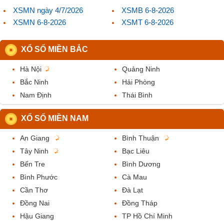
XSMN ngày 4/7/2026
XSMB 6-8-2026
XSMN 6-8-2026
XSMT 6-8-2026
XỔ SỐ MIỀN BẮC
Hà Nội
Quảng Ninh
Bắc Ninh
Hải Phòng
Nam Định
Thái Bình
XỔ SỐ MIỀN NAM
An Giang
Bình Thuận
Tây Ninh
Bạc Liêu
Bến Tre
Bình Dương
Bình Phước
Cà Mau
Cần Thơ
Đà Lạt
Đồng Nai
Đồng Tháp
Hậu Giang
TP Hồ Chí Minh