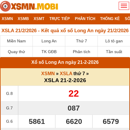
XSMN
XSMB
XSMT
TRỰC TIẾP
PHÂN TÍCH
THỐNG KÊ
SỔ
XSLA 21/2/2026 - Kết quả xổ số Long An ngày 21/2/2026
Miền Nam
Long An
Thứ 7
Lô tô gan
Quay thử
TK GĐB
Phân tích
Tần suất
Xổ số Long An ngày 21-2-2026
XSMN
»
XSLA
thứ 7 »
XSLA 21-2-2026
22
G.8
087
G.7
5861
6620
6579
G.6