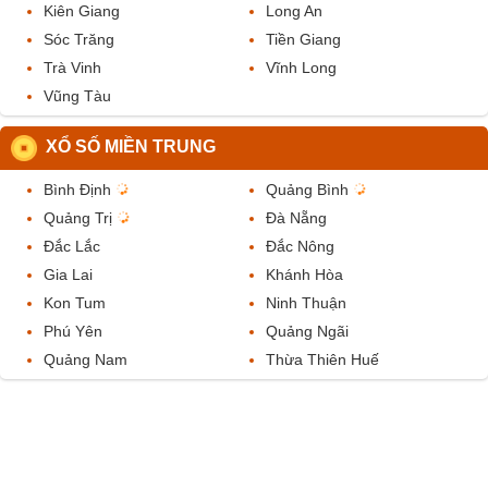
Kiên Giang
Long An
Sóc Trăng
Tiền Giang
Trà Vinh
Vĩnh Long
Vũng Tàu
XỔ SỐ MIỀN TRUNG
Bình Định
Quảng Bình
Quảng Trị
Đà Nẵng
Đắc Lắc
Đắc Nông
Gia Lai
Khánh Hòa
Kon Tum
Ninh Thuận
Phú Yên
Quảng Ngãi
Quảng Nam
Thừa Thiên Huế