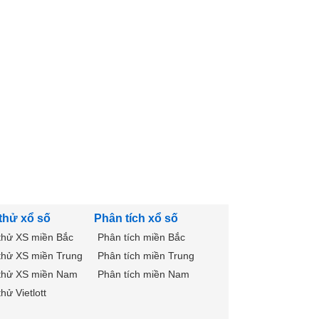
thử xổ số
Phân tích xổ số
thử XS miền Bắc
Phân tích miền Bắc
thử XS miền Trung
Phân tích miền Trung
thử XS miền Nam
Phân tích miền Nam
hử Vietlott