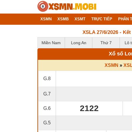
XSMN
XSMB
XSMT
TRỰC TIẾP
PHÂN T
XSLA 27/6/2026 - Kết
Miền Nam
Long An
Thứ 7
Lô 
Xổ số Lo
XSMN
»
XS
G.8
G.7
2122
G.6
G.5