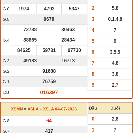
2
5,8
1974
4792
5347
G.6
9678
3
0,1,4,8
G.5
72738
30463
4
7
88865
28434
G.4
5
9
84625
59731
07730
6
3,5,5
49183
16713
G.3
7
4,8
91688
G.2
8
3,8
76759
G.1
9
2,
7
016397
ĐB
Đầu
Đuôi
XSMN
»
XSLA
»
XSLA 04-07-2026
0
2,8
64
G.8
1
7
417
G.7