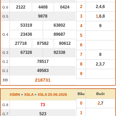
2
2,4,6
2122
4408
0424
G.6
9878
3
1
,6,8
G.5
53319
63802
4
9
23436
89687
G.4
5
27718
87582
80612
6
67326
92338
G.3
7
8
78517
G.2
8
2,3,7
49583
G.1
9
218731
ĐB
Đầu
Đuôi
XSMN
»
XSLA
»
XSLA 20-06-2026
0
2
,7
73
G.8
1
523
G.7