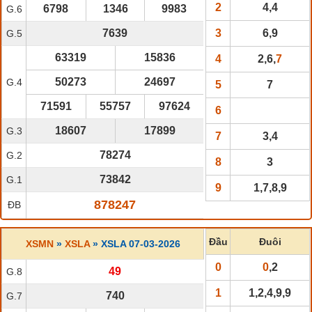
2
4,4
6798
1346
9983
G.6
7639
3
6,9
G.5
63319
15836
4
2,6,
7
50273
24697
G.4
5
7
71591
55757
97624
6
18607
17899
G.3
7
3,4
78274
G.2
8
3
73842
G.1
9
1,7,8,9
878247
ĐB
Đầu
Đuôi
XSMN
»
XSLA
» XSLA 07-03-2026
0
0
,2
49
G.8
1
1,2,4,9,9
740
G.7