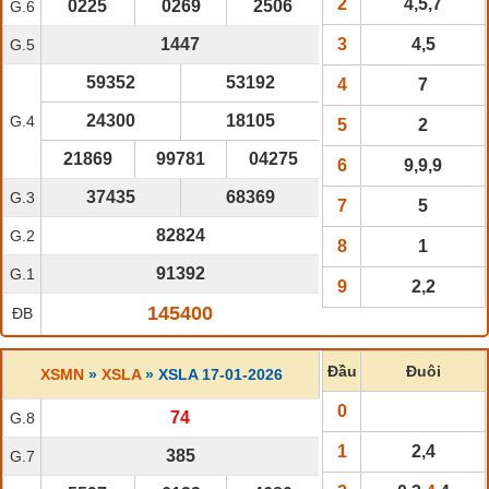
2
4,5,7
0225
0269
2506
G.6
1447
3
4,5
G.5
59352
53192
4
7
24300
18105
G.4
5
2
21869
99781
04275
6
9,9,9
37435
68369
G.3
7
5
82824
G.2
8
1
91392
G.1
9
2,2
145400
ĐB
Đầu
Đuôi
XSMN
»
XSLA
» XSLA 17-01-2026
0
74
G.8
1
2,4
385
G.7