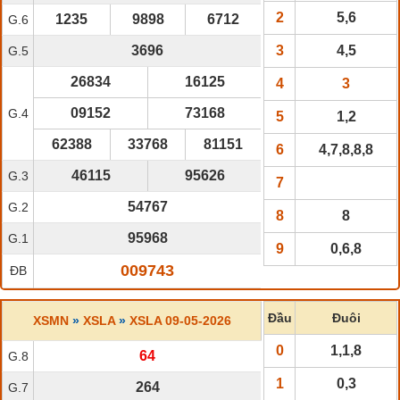
2
5,6
1235
9898
6712
G.6
3696
3
4,5
G.5
26834
16125
4
3
09152
73168
G.4
5
1,2
62388
33768
81151
6
4,7,8,8,8
46115
95626
G.3
7
54767
G.2
8
8
95968
G.1
9
0,6,8
009743
ĐB
Đầu
Đuôi
XSMN
»
XSLA
»
XSLA 09-05-2026
0
1,1,8
64
G.8
1
0,3
264
G.7