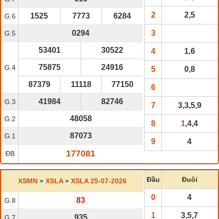
2
2,5
1525
7773
6284
G.6
0294
3
G.5
53401
30522
4
1,6
75875
24916
G.4
5
0,8
87379
11118
77150
6
41984
82746
G.3
7
3,3,5,9
48058
G.2
8
1
,4,4
87073
G.1
9
4
177081
ĐB
Đầu
Đuôi
XSMN
»
XSLA
»
XSLA 25-07-2026
0
4
83
G.8
1
3,5,7
935
G.7