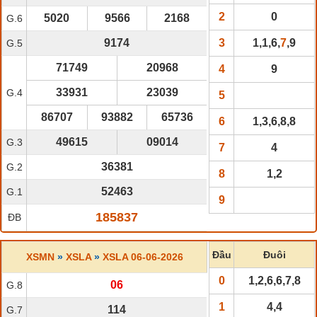
2
0
5020
9566
2168
G.6
9174
3
1,1,6,
7
,9
G.5
71749
20968
4
9
33931
23039
G.4
5
86707
93882
65736
6
1,3,6,8,8
49615
09014
G.3
7
4
36381
G.2
8
1,2
52463
G.1
9
185837
ĐB
Đầu
Đuôi
XSMN
»
XSLA
»
XSLA 06-06-2026
0
1,2,6,6,7,8
06
G.8
1
4,4
114
G.7