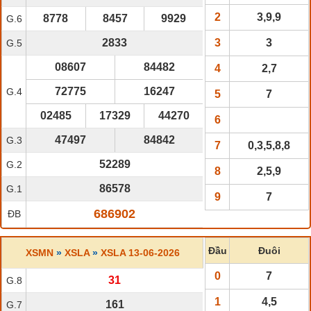
2
3,9,9
8778
8457
9929
G.6
2833
3
3
G.5
08607
84482
4
2,7
72775
16247
G.4
5
7
02485
17329
44270
6
47497
84842
G.3
7
0,3,5,8,8
52289
G.2
8
2,5,9
86578
G.1
9
7
686902
ĐB
Đầu
Đuôi
XSMN
»
XSLA
»
XSLA 13-06-2026
0
7
31
G.8
1
4,5
161
G.7