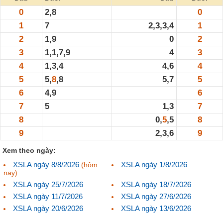
0
2,8
0
1
7
2,3,3,4
1
2
1,9
0
2
3
1,1,7,9
4
3
4
1,3,4
4,6
4
5
5,
8
,8
5,7
5
6
4,9
6
7
5
1,3
7
8
0,
5
,5
8
9
2,3,6
9
Xem theo ngày:
XSLA ngày 8/8/2026
XSLA ngày 1/8/2026
(hôm
nay)
XSLA ngày 25/7/2026
XSLA ngày 18/7/2026
XSLA ngày 11/7/2026
XSLA ngày 27/6/2026
XSLA ngày 20/6/2026
XSLA ngày 13/6/2026