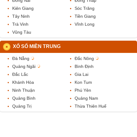
Đồng Nai
Đồng Tháp
Kiên Giang
Sóc Trăng
Tây Ninh
Tiền Giang
Trà Vinh
Vĩnh Long
Vũng Tàu
XỔ SỐ MIỀN TRUNG
Đà Nẵng
Đắc Nông
Quảng Ngãi
Bình Định
Đắc Lắc
Gia Lai
Khánh Hòa
Kon Tum
Ninh Thuận
Phú Yên
Quảng Bình
Quảng Nam
Quảng Trị
Thừa Thiên Huế