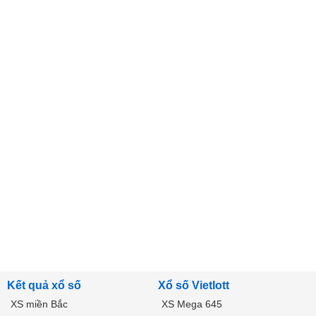
Kết quả xổ số
Xổ số Vietlott
XS miền Bắc
XS Mega 645