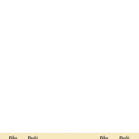
Đầu
Đuôi
Đầu
Đuôi