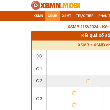
XSMN
XSMB
XSMT
TRỰC TIẾP
PHÂN T
XSMB 11/2/2024 - Kết
Kết quả xổ s
XSMB
»
XSMB ch
ĐB
G.1
G.2
G.3