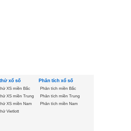
thử xổ số
Phân tích xổ số
thử XS miền Bắc
Phân tích miền Bắc
thử XS miền Trung
Phân tích miền Trung
thử XS miền Nam
Phân tích miền Nam
hử Vietlott