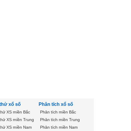
thử xổ số
Phân tích xổ số
thử XS miền Bắc
Phân tích miền Bắc
thử XS miền Trung
Phân tích miền Trung
thử XS miền Nam
Phân tích miền Nam