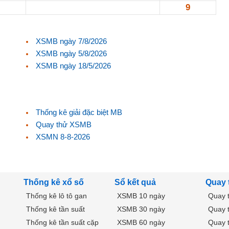
9
XSMB ngày 7/8/2026
XSMB ngày 5/8/2026
XSMB ngày 18/5/2026
Thống kê giải đặc biệt MB
Quay thử XSMB
XSMN 8-8-2026
Thống kê xổ số
Sổ kết quả
Quay 
Thống kê lô tô gan
XSMB 10 ngày
Quay 
Thống kê tần suất
XSMB 30 ngày
Quay 
Thống kê tần suất cặp
XSMB 60 ngày
Quay 