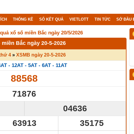
ÍCH
THỐNG KÊ
SỔ KẾT QUẢ
VIETLOTT
TIN TỨC
SỚ ĐẦU 
 quả xổ số miền Bắc ngày 20/5/2026
ố miền Bắc ngày 20-5-2026
thứ 4
»
XSMB ngày 20-5-2026
4AT - 12AT - 5AT - 6AT - 11AT
88568
71876
04636
63913
35175