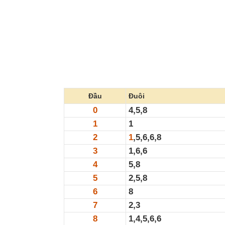
Đầu
Đuôi
0
4,5,8
1
1
2
1
,5,6,6,8
3
1,6,6
4
5,8
5
2,5,8
6
8
7
2,3
8
1,4,5,6,6