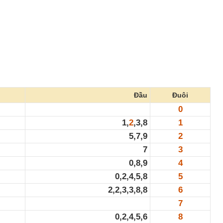
Đầu
Đuôi
0
1,
2
,3,8
1
5,7,9
2
7
3
0,8,9
4
0,2,4,5,8
5
2,2,3,3,8,8
6
7
0,2,4,5,6
8