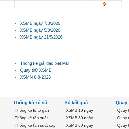
9
XSMB ngày 7/8/2026
XSMB ngày 5/8/2026
XSMB ngày 21/5/2026
Thống kê giải đặc biệt MB
Quay thử XSMB
XSMN 8-8-2026
Thống kê xổ số
Sổ kết quả
Quay 
Thống kê lô tô gan
XSMB 10 ngày
Quay 
Thống kê tần suất
XSMB 30 ngày
Quay 
Thống kê tần suất cặp
XSMB 60 ngày
Quay 