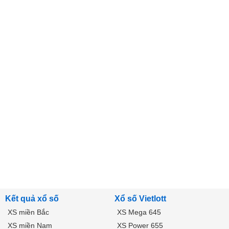
Kết quả xổ số
Xổ số Vietlott
XS miền Bắc
XS Mega 645
XS miền Nam
XS Power 655