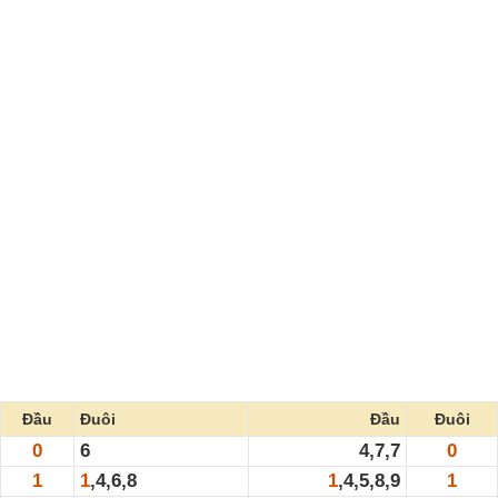
Đầu
Đuôi
Đầu
Đuôi
0
6
4,7,7
0
1
1
,4,6,8
1
,4,5,8,9
1