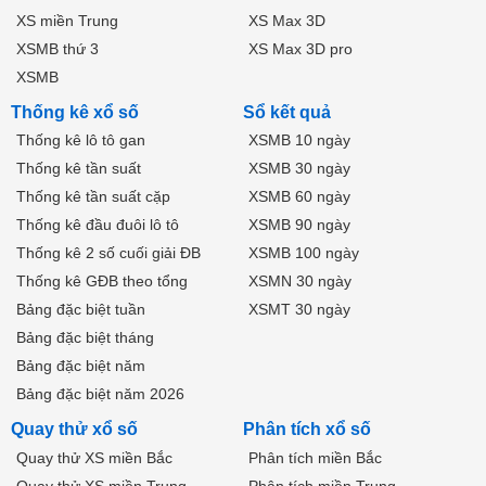
XS miền Trung
XS Max 3D
XSMB thứ 3
XS Max 3D pro
XSMB
Thống kê xổ số
Sổ kết quả
Thống kê lô tô gan
XSMB 10 ngày
Thống kê tần suất
XSMB 30 ngày
Thống kê tần suất cặp
XSMB 60 ngày
Thống kê đầu đuôi lô tô
XSMB 90 ngày
Thống kê 2 số cuối giải ĐB
XSMB 100 ngày
Thống kê GĐB theo tổng
XSMN 30 ngày
Bảng đặc biệt tuần
XSMT 30 ngày
Bảng đặc biệt tháng
Bảng đặc biệt năm
Bảng đặc biệt năm 2026
Quay thử xổ số
Phân tích xổ số
Quay thử XS miền Bắc
Phân tích miền Bắc
Quay thử XS miền Trung
Phân tích miền Trung