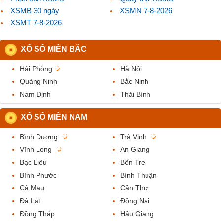
XSMB 30 ngày
XSMN 7-8-2026
XSMT 7-8-2026
XỔ SỐ MIỀN BẮC
Hải Phòng
Hà Nội
Quảng Ninh
Bắc Ninh
Nam Định
Thái Bình
XỔ SỐ MIỀN NAM
Bình Dương
Trà Vinh
Vĩnh Long
An Giang
Bạc Liêu
Bến Tre
Bình Phước
Bình Thuận
Cà Mau
Cần Thơ
Đà Lạt
Đồng Nai
Đồng Tháp
Hậu Giang