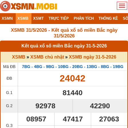
XSMN
XSMB
XSMT
TRỰC TIẾP
PHÂN TÍCH
THỐNG KÊ
SỔ
XSMB 31/5/2026 - Kết quả xổ số miền Bắc ngày
31/5/2026
Kết quả xổ số miền Bắc ngày 31-5-2026
XSMB
»
XSMB chủ nhật
»
XSMB ngày 31-5-2026
Mã ĐB
7BG - 4BG - 9BG - 10BG - 20BG - 13BG - 8BG - 19BG
24042
ĐB
81440
G.1
92978
42290
G.2
08957
47417
27063
G.3