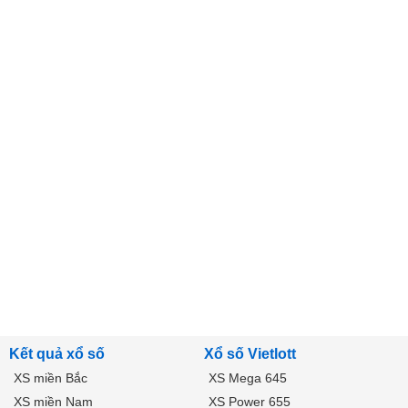
Kết quả xổ số
Xổ số Vietlott
XS miền Bắc
XS Mega 645
XS miền Nam
XS Power 655