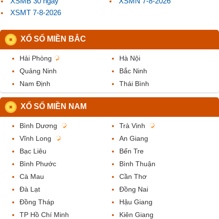
XSMB 30 ngày
XSMN 7-8-2026
XSMT 7-8-2026
XỔ SỐ MIỀN BẮC
Hải Phòng
Hà Nội
Quảng Ninh
Bắc Ninh
Nam Định
Thái Bình
XỔ SỐ MIỀN NAM
Bình Dương
Trà Vinh
Vĩnh Long
An Giang
Bạc Liêu
Bến Tre
Bình Phước
Bình Thuận
Cà Mau
Cần Thơ
Đà Lạt
Đồng Nai
Đồng Tháp
Hậu Giang
TP Hồ Chí Minh
Kiên Giang