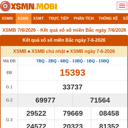
XSMN
XSMB
XSMT
TRỰC TIẾP
PHÂN TÍCH
THỐNG KÊ
SỔ
XSMB 7/6/2026 - Kết quả xổ số miền Bắc ngày 7/6/2026
Kết quả xổ số miền Bắc ngày 7-6-2026
XSMB
»
XSMB chủ nhật
»
XSMB ngày 7-6-2026
Mã ĐB
7BQ - 2BQ - 6BQ - 13BQ - 1BQ - 15BQ
15393
ĐB
33737
G.1
69977
71564
G.2
29522
79669
08458
G.3
24572
20323
81352